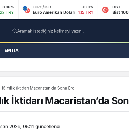
EURO/USD
-0.01%
BIST
0
Euro Amerikan Doları
1,15 TRY
Bist 100
13.890,90
Aramak istediğiniz kelimeyi yazın..
EMTIA
 16 Yıllık İktidarı Macaristan’da Sona Erdi
lık İktidarı Macaristan’da Son
isan 2026, 08:11
güncellendi