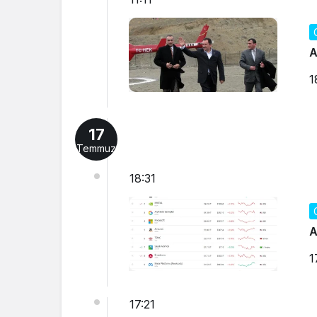
A
1
17
Temmuz
18:31
A
1
17:21