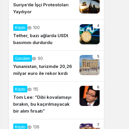
Suriye’de İşçi Protestoları
Yayılıyor
4
100
Kripto
Tether, bazı ağlarda USDt
basımını durdurdu
5
90
Gündem
Yunanistan, turizmde 20,26
milyar euro ile rekor kırdı
6
115
Kripto
Tom Lee: “Dibi kovalamayı
bırakın, bu kaçırılmayacak
bir alım fırsatı”
7
136
Kripto