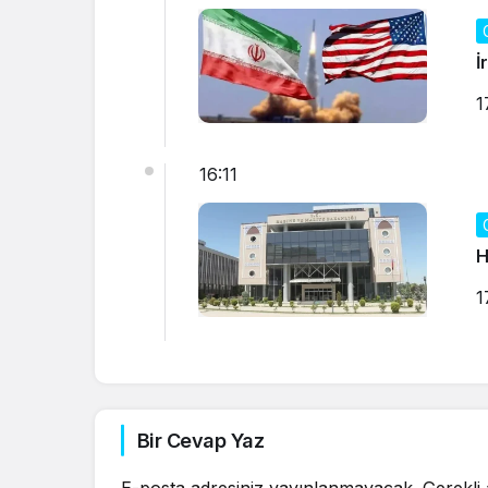
İ
1
16:11
H
1
Bir Cevap Yaz
E-posta adresiniz yayınlanmayacak.
Gerekli