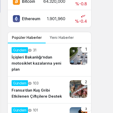
Bitcoin
64.320,000
%-0.8
Ethereum
1.901,960
%-0.4
Popüler Haberler
Yeni Haberler
1
31
Gündem
İçişleri Bakanlığı’ndan
motosiklet kazalarına yeni
plan
2
103
Gündem
Fransa’dan Kuş Gribi
Etkilenen Çiftçilere Destek
3
101
Gündem