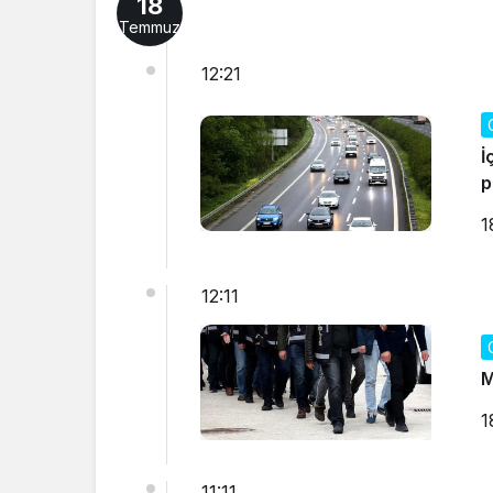
18
Temmuz
12:21
İ
p
1
12:11
M
1
11:11