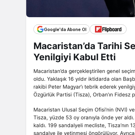
Google'da Abone Ol
Macaristan’da Tarihi S
Yenilgiyi Kabul Etti
Macaristan’da gerçekleştirilen genel seçi
oldu. Yaklaşık 16 yıldır iktidarda olan Ba
rakibi Peter Magyar’ı tebrik ederek yenilgi
Özgürlük Partisi (Tisza), Orban’ın Fidesz p
Macaristan Ulusal Seçim Ofisi’nin (NVI) ver
Tisza, yüzde 53 oy oranıyla önde yer aldı.
kaldı. 199 sandalyeli mecliste, Tisza’nın
sandalye ile yetinmesi öngörülüyor. Ayrıc