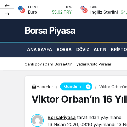
EURO
0%
GBP
0.06%
Euro
55,02 TRY
İngiliz Sterlini
64,22 TRY
Borsa Piyasa
ANA SAYFA
BORSA
DÖVIZ
ALTIN
KRIPTO
Canlı Döviz
Canlı Borsa
Altın Fiyatları
Kripto Paralar
Gündem
Haberler
Viktor Orban’ın
Viktor Orban’ın 16 Yıl
BorsaPiyasa
tarafından yayınlandı
13 Nisan 2026, 08:10
yayınlandı
13 N