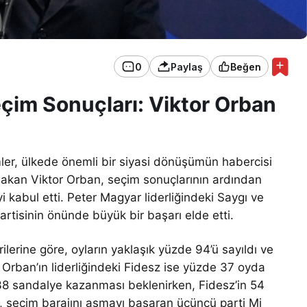
0
Paylaş
Beğen
eçim Sonuçları: Viktor Orban
mler, ülkede önemli bir siyasi dönüşümün habercisi
şbakan Viktor Orban, seçim sonuçlarının ardından
yi kabul etti. Peter Magyar liderliğindeki Saygı ve
artisinin önünde büyük bir başarı elde etti.
ilerine göre, oyların yaklaşık yüzde 94’ü sayıldı ve
 Orban’ın liderliğindeki Fidesz ise yüzde 37 oyda
 138 sandalye kazanması beklenirken, Fidesz’in 54
a, seçim barajını aşmayı başaran üçüncü parti Mi