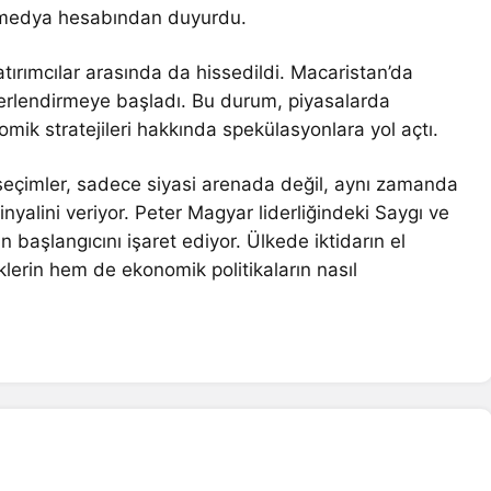
al medya hesabından duyurdu.
atırımcılar arasında da hissedildi. Macaristan’da
ğerlendirmeye başladı. Bu durum, piyasalarda
omik stratejileri hakkında spekülasyonlara yol açtı.
seçimler, sadece siyasi arenada değil, aynı zamanda
yalini veriyor. Peter Magyar liderliğindeki Saygı ve
n başlangıcını işaret ediyor. Ülkede iktidarın el
klerin hem de ekonomik politikaların nasıl