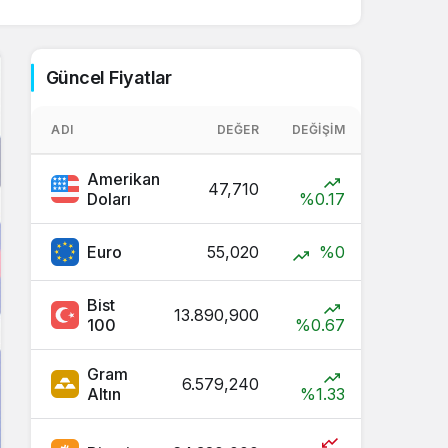
Sistem Modu
Sistem modunu seçin.
Güncel Fiyatlar
ADI
DEĞER
DEĞIŞIM
Amerikan
47,710
Doları
%0.17
Euro
55,020
%0
Bist
13.890,900
100
%0.67
Gram
6.579,240
Altın
%1.33