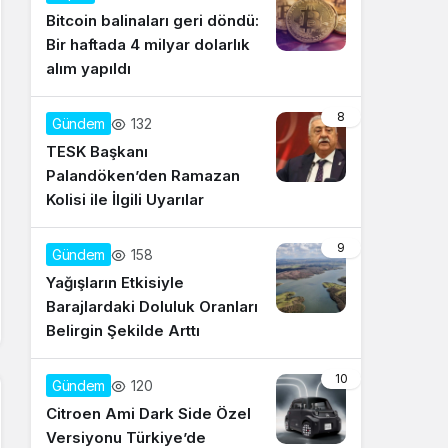
Bitcoin balinaları geri döndü:
Bir haftada 4 milyar dolarlık
alım yapıldı
8
132
Gündem
TESK Başkanı
Palandöken’den Ramazan
Kolisi ile İlgili Uyarılar
9
158
Gündem
Yağışların Etkisiyle
Barajlardaki Doluluk Oranları
Belirgin Şekilde Arttı
10
120
Gündem
Citroen Ami Dark Side Özel
Versiyonu Türkiye’de