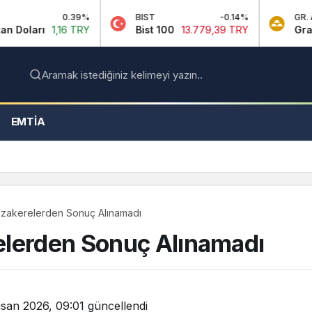
0.39%
BIST
-0.14%
GR. ALTIN
6 TRY
Bist 100
13.779,39 TRY
Gram Altın
6.66
Aramak istediğiniz kelimeyi yazın..
EMTIA
üzakerelerden Sonuç Alınamadı
elerden Sonuç Alınamadı
isan 2026, 09:01
güncellendi