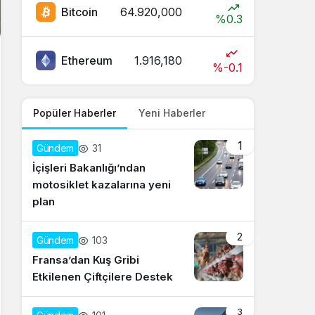
Bitcoin
64.920,000
%0.3
Ethereum
1.916,180
%-0.1
Popüler Haberler
Yeni Haberler
1
31
Gündem
İçişleri Bakanlığı’ndan
motosiklet kazalarına yeni
plan
2
103
Gündem
Fransa’dan Kuş Gribi
Etkilenen Çiftçilere Destek
3