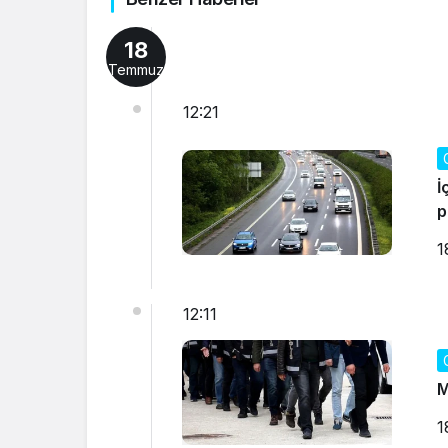
18
Temmuz
12:21
İ
p
1
12:11
M
1