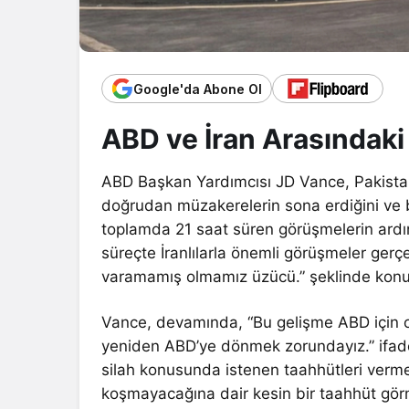
Google'da Abone Ol
ABD ve İran Arasındak
ABD Başkan Yardımcısı JD Vance, Pakistan’
doğrudan müzakerelerin sona erdiğini ve 
toplamda 21 saat süren görüşmelerin ardı
süreçte İranlılarla önemli görüşmeler gerç
varamamış olmamız üzücü.” şeklinde konu
Vance, devamında, “Bu gelişme ABD için ol
yeniden ABD’ye dönmek zorundayız.” ifadele
silah konusunda istenen taahhütleri vermed
koşmayacağına dair kesin bir taahhüt gö