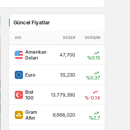
Sistem Modu
Sistem modunu seçin.
Güncel Fiyatlar
ADI
DEĞER
DEĞIŞIM
Amerikan
47,700
Doları
%0.15
Euro
55,230
%0.37
Bist
13.779,390
100
%-0.14
Gram
6.668,020
Altın
%2.7