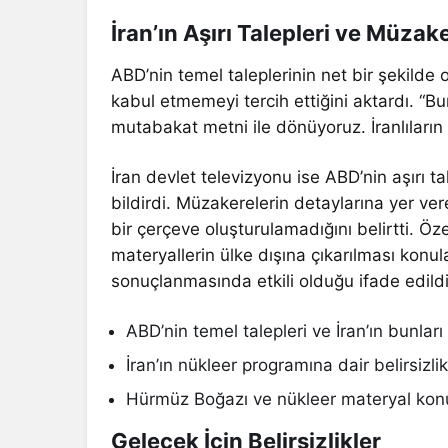
İran’ın Aşırı Talepleri ve Müza
ABD’nin temel taleplerinin net bir şekilde 
kabul etmemeyi tercih ettiğini aktardı. “Bur
mutabakat metni ile dönüyoruz. İranlıların
İran devlet televizyonu ise ABD’nin aşırı t
bildirdi. Müzakerelerin detaylarına yer v
bir çerçeve oluşturulamadığını belirtti. Ö
materyallerin ülke dışına çıkarılması konu
sonuçlanmasında etkili olduğu ifade edildi
ABD’nin temel talepleri ve İran’ın bunl
İran’ın nükleer programına dair belirsizlik
Hürmüz Boğazı ve nükleer materyal konu
Gelecek İçin Belirsizlikler