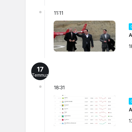
11:11
A
1
17
Temmuz
18:31
A
1