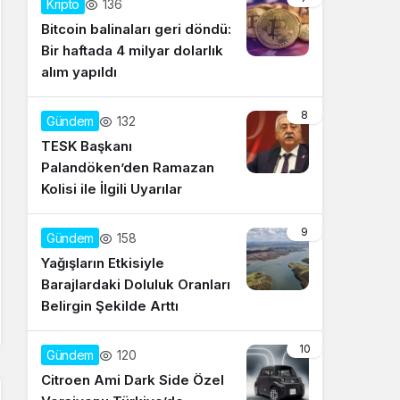
136
Kripto
Bitcoin balinaları geri döndü:
Bir haftada 4 milyar dolarlık
alım yapıldı
8
132
Gündem
TESK Başkanı
Palandöken’den Ramazan
Kolisi ile İlgili Uyarılar
9
158
Gündem
Yağışların Etkisiyle
Barajlardaki Doluluk Oranları
Belirgin Şekilde Arttı
10
120
Gündem
Citroen Ami Dark Side Özel