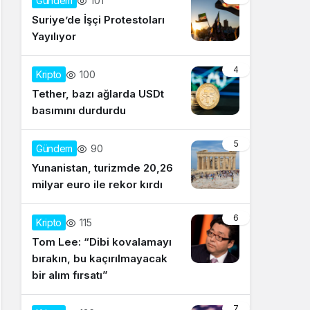
101
Gündem
Suriye’de İşçi Protestoları
Yayılıyor
4
100
Kripto
Tether, bazı ağlarda USDt
basımını durdurdu
5
90
Gündem
Yunanistan, turizmde 20,26
milyar euro ile rekor kırdı
6
115
Kripto
Tom Lee: “Dibi kovalamayı
bırakın, bu kaçırılmayacak
bir alım fırsatı”
7