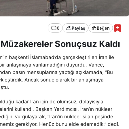
0
Paylaş
Beğen
i Müzakereler Sonuçsuz Kaldı
ın başkenti İslamabad’da gerçekleştirilen İran ile
bir anlaşmaya varılamadığını duyurdu. Vance,
ndan basın mensuplarına yaptığı açıklamada, “Bu
ekleştirdik. Ancak sonuç olarak bir anlaşmaya
ştu.
duğu kadar İran için de olumsuz, dolayısıyla
rini kullandı. Başkan Yardımcısı, İran’ın nükleer
iğini vurgulayarak, “İran’ın nükleer silah peşinde
rmemiz gerekiyor. Henüz bunu elde edemedik.” dedi.