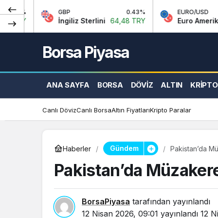
GBP
0.43%
EURO/USD
İngiliz Sterlini
64,48 TRY
Euro Amerikan Doları
1,1
Borsa Piyasa
ANA SAYFA
BORSA
DÖVIZ
ALTIN
KRIPTO
Canlı Döviz
Canlı Borsa
Altın Fiyatları
Kripto Paralar
Gündem
Haberler
Pakistan’da M
Pakistan’da Müzaker
BorsaPiyasa
tarafından yayınlandı
12 Nisan 2026, 09:01
yayınlandı
12 N