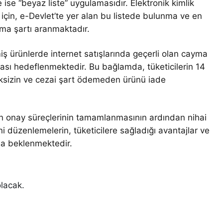
ise “beyaz liste” uygulamasıdır. Elektronik kimlik
i için, e-Devlet’te yer alan bu listede bulunma ve en
lama şartı aranmaktadır.
miş ürünlerde internet satışlarında geçerli olan cayma
ası hedeflenmektedir. Bu bağlamda, tüketicilerin 14
ksizin ve cezai şart ödemeden ürünü iade
erin onay süreçlerinin tamamlanmasının ardından nihai
ni düzenlemelerin, tüketicilere sağladığı avantajlar ve
kla beklenmektedir.
olacak.