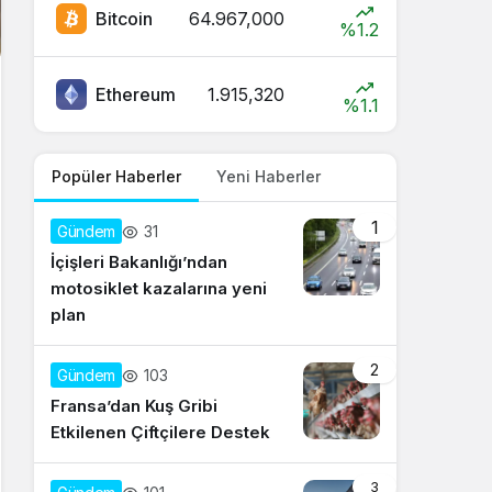
Bitcoin
64.967,000
%1.2
Ethereum
1.915,320
%1.1
Popüler Haberler
Yeni Haberler
1
31
Gündem
İçişleri Bakanlığı’ndan
motosiklet kazalarına yeni
plan
2
103
Gündem
Fransa’dan Kuş Gribi
Etkilenen Çiftçilere Destek
3