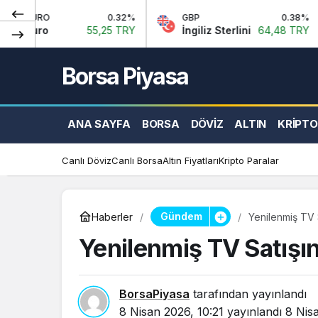
0.32%
GBP
0.38%
EU
55,25 TRY
İngiliz Sterlini
64,48 TRY
Eur
Borsa Piyasa
ANA SAYFA
BORSA
DÖVIZ
ALTIN
KRIPTO
Canlı Döviz
Canlı Borsa
Altın Fiyatları
Kripto Paralar
Gündem
Haberler
Yenilenmiş TV 
Yenilenmiş TV Satışın
BorsaPiyasa
tarafından yayınlandı
8 Nisan 2026, 10:21
yayınlandı
8 Nis