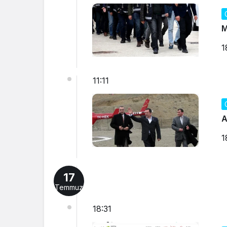
M
1
11:11
A
1
17
Temmuz
18:31