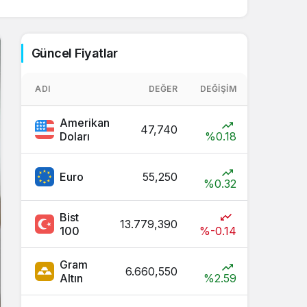
Sistem Modu
Sistem modunu seçin.
Güncel Fiyatlar
ADI
DEĞER
DEĞIŞIM
Amerikan
47,740
Doları
%0.18
Euro
55,250
%0.32
Bist
13.779,390
100
%-0.14
Gram
6.660,550
Altın
%2.59