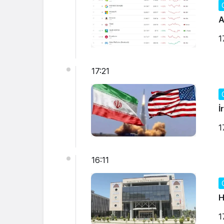
A
1
17:21
İ
1
16:11
H
1