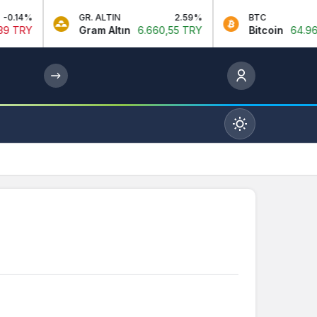
GR. ALTIN
2.59%
BTC
1.2%
Gram Altın
6.660,55 TRY
Bitcoin
64.967,00 USDT
Mod
değiştir
Gündüz Modu
Gündüz modunu seçin.
Gece Modu
Gece modunu seçin.