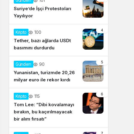
101
Gündem
Suriye’de İşçi Protestoları
Yayılıyor
4
100
Kripto
Tether, bazı ağlarda USDt
basımını durdurdu
5
90
Gündem
Yunanistan, turizmde 20,26
milyar euro ile rekor kırdı
6
115
Kripto
Tom Lee: “Dibi kovalamayı
bırakın, bu kaçırılmayacak
bir alım fırsatı”
7