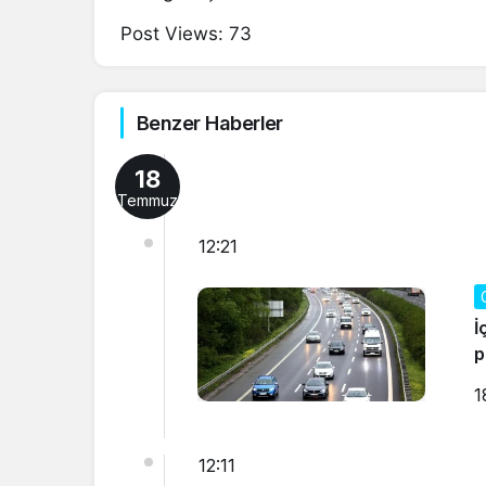
Post Views:
73
Benzer Haberler
18
Temmuz
12:21
İ
p
1
12:11