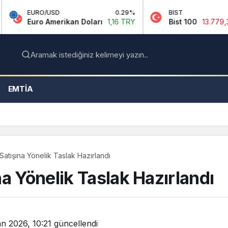
RO/USD
0.29%
BIST
-0.14%
o Amerikan Doları
1,16 TRY
Bist 100
13.779,39 TRY
Aramak istediğiniz kelimeyi yazın..
EMTIA
Satışına Yönelik Taslak Hazırlandı
a Yönelik Taslak Hazırlandı
an 2026, 10:21
güncellendi