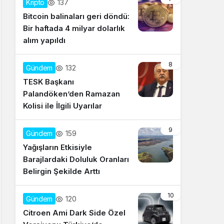
137
Kripto
Bitcoin balinaları geri döndü:
Bir haftada 4 milyar dolarlık
alım yapıldı
8
132
Gündem
TESK Başkanı
Palandöken’den Ramazan
Kolisi ile İlgili Uyarılar
9
159
Gündem
Yağışların Etkisiyle
Barajlardaki Doluluk Oranları
Belirgin Şekilde Arttı
10
120
Gündem
Citroen Ami Dark Side Özel