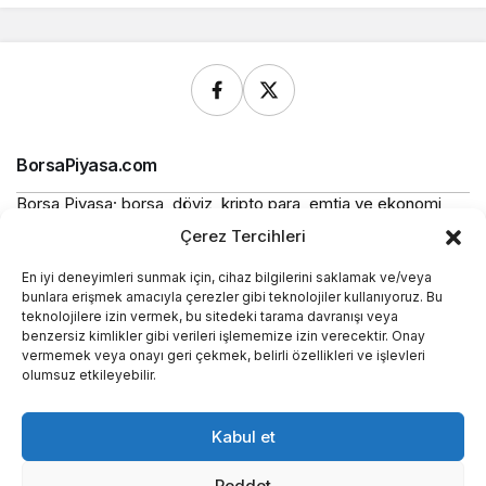
BorsaPiyasa.com
Borsa Piyasa; borsa, döviz, kripto para, emtia ve ekonomi
alanlarında güncel haberler, piyasa verileri ve bilgilendirici
Çerez Tercihleri
içerikler sunan bağımsız bir dijital yayın platformudur.
En iyi deneyimleri sunmak için, cihaz bilgilerini saklamak ve/veya
Bu sitede yer alan içerikler bilgilendirme amaçlıdır ve
bunlara erişmek amacıyla çerezler gibi teknolojiler kullanıyoruz. Bu
yatırım tavsiyesi niteliği taşımaz.
teknolojilere izin vermek, bu sitedeki tarama davranışı veya
benzersiz kimlikler gibi verileri işlememize izin verecektir. Onay
vermemek veya onayı geri çekmek, belirli özellikleri ve işlevleri
Yasal
olumsuz etkileyebilir.
Kurumsal
Kabul et
Araçlar
Reddet