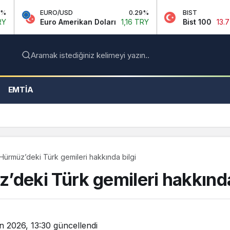
EURO/USD
0.29%
BIST
-0.14%
Euro Amerikan Doları
1,16 TRY
Bist 100
13.779,39 TRY
Aramak istediğiniz kelimeyi yazın..
EMTIA
Hürmüz’deki Türk gemileri hakkında bilgi
’deki Türk gemileri hakkında
n 2026, 13:30
güncellendi