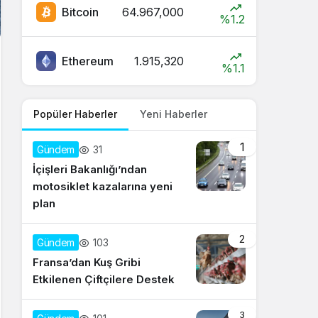
Bitcoin
64.967,000
%1.2
Ethereum
1.915,320
%1.1
Popüler Haberler
Yeni Haberler
1
31
Gündem
İçişleri Bakanlığı’ndan
motosiklet kazalarına yeni
plan
2
103
Gündem
Fransa’dan Kuş Gribi
Etkilenen Çiftçilere Destek
3