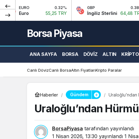
URO
0.32%
GBP
0.38%
uro
55,25 TRY
İngiliz Sterlini
64,48 TRY
Borsa Piyasa
ANA SAYFA
BORSA
DÖVIZ
ALTIN
KRIPTO
Canlı Döviz
Canlı Borsa
Altın Fiyatları
Kripto Paralar
Gündem
Haberler
Uraloğlu’ndan 
Uraloğlu’ndan Hürmüz
BorsaPiyasa
tarafından yayınlandı
1 Nisan 2026, 13:30
yayınlandı
1 Nisa