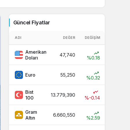
Sistem Modu
Sistem modunu seçin.
Güncel Fiyatlar
ADI
DEĞER
DEĞIŞIM
Amerikan
47,740
Doları
%0.18
Euro
55,250
%0.32
Bist
13.779,390
100
%-0.14
Gram
6.660,550
Altın
%2.59