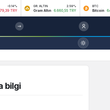
GR. ALTIN
2.59%
BTC
Gram Altın
6.660,55 TRY
Bitcoin
64.967,00 
Mod
değiştir
Gündüz Modu
 bilgi
Gündüz modunu seçin.
Gece Modu
Gece modunu seçin.