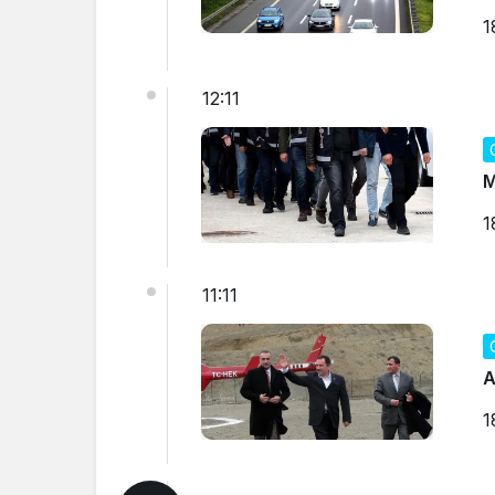
1
12:11
M
1
11:11
A
1