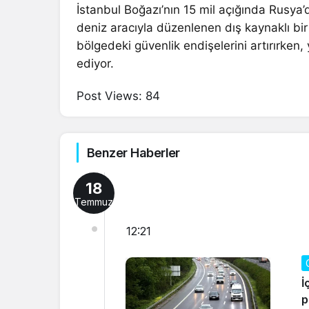
İstanbul Boğazı’nın 15 mil açığında Rusya’d
deniz aracıyla düzenlenen dış kaynaklı bir 
bölgedeki güvenlik endişelerini artırırken,
ediyor.
Post Views:
84
Benzer Haberler
18
Temmuz
12:21
İ
p