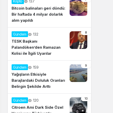
137
Kripto
Bitcoin balinaları geri döndü:
Bir haftada 4 milyar dolarlık
alım yapıldı
8
132
Gündem
TESK Başkanı
Palandöken’den Ramazan
Kolisi ile İlgili Uyarılar
9
159
Gündem
Yağışların Etkisiyle
Barajlardaki Doluluk Oranları
Belirgin Şekilde Arttı
10
120
Gündem
Citroen Ami Dark Side Özel