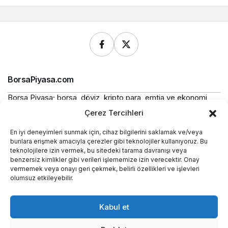
BorsaPiyasa.com
Borsa Piyasa; borsa, döviz, kripto para, emtia ve ekonomi
alanlarında güncel haberler, piyasa verileri ve bilgilendirici
Çerez Tercihleri
içerikler sunan bağımsız bir dijital yayın platformudur.
En iyi deneyimleri sunmak için, cihaz bilgilerini saklamak ve/veya
Bu sitede yer alan içerikler bilgilendirme amaçlıdır ve
bunlara erişmek amacıyla çerezler gibi teknolojiler kullanıyoruz. Bu
yatırım tavsiyesi niteliği taşımaz.
teknolojilere izin vermek, bu sitedeki tarama davranışı veya
benzersiz kimlikler gibi verileri işlememize izin verecektir. Onay
vermemek veya onayı geri çekmek, belirli özellikleri ve işlevleri
Yasal
olumsuz etkileyebilir.
Kurumsal
Kabul et
Araçlar