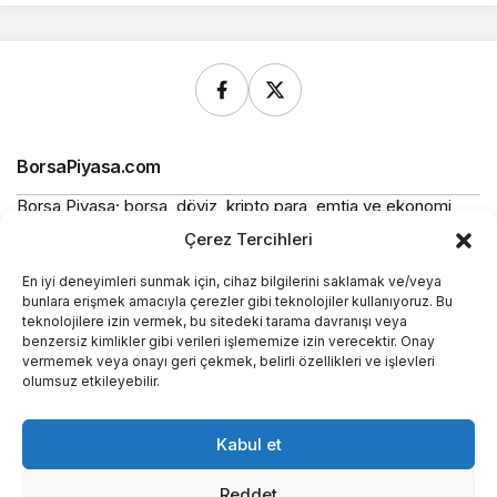
BorsaPiyasa.com
Borsa Piyasa; borsa, döviz, kripto para, emtia ve ekonomi
alanlarında güncel haberler, piyasa verileri ve bilgilendirici
Çerez Tercihleri
içerikler sunan bağımsız bir dijital yayın platformudur.
En iyi deneyimleri sunmak için, cihaz bilgilerini saklamak ve/veya
Bu sitede yer alan içerikler bilgilendirme amaçlıdır ve
bunlara erişmek amacıyla çerezler gibi teknolojiler kullanıyoruz. Bu
yatırım tavsiyesi niteliği taşımaz.
teknolojilere izin vermek, bu sitedeki tarama davranışı veya
benzersiz kimlikler gibi verileri işlememize izin verecektir. Onay
vermemek veya onayı geri çekmek, belirli özellikleri ve işlevleri
Yasal
olumsuz etkileyebilir.
Kurumsal
Kabul et
Araçlar
Reddet