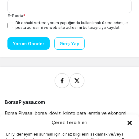
E-Posta
*
Bir dahaki sefere yorum yaptığımda kullanılmak üzere adımı, e-
posta adresimi ve web site adresimi bu tarayıcıya kaydet.
Yorum Gönder
Giriş Yap
BorsaPiyasa.com
Borsa Piyasa; borsa, döviz, kripto para, emtia ve ekonomi
alanlarında güncel haberler, piyasa verileri ve bilgilendirici
Çerez Tercihleri
içerikler sunan bağımsız bir dijital yayın platformudur.
En iyi deneyimleri sunmak için, cihaz bilgilerini saklamak ve/veya
Bu sitede yer alan içerikler bilgilendirme amaçlıdır ve