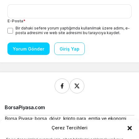
E-Posta
*
Bir dahaki sefere yorum yaptığımda kullanılmak üzere adımı, e-
posta adresimi ve web site adresimi bu tarayıcıya kaydet.
Yorum Gönder
Giriş Yap
BorsaPiyasa.com
Borsa Piyasa; borsa, döviz, kripto para, emtia ve ekonomi
alanlarında güncel haberler, piyasa verileri ve bilgilendirici
Çerez Tercihleri
içerikler sunan bağımsız bir dijital yayın platformudur.