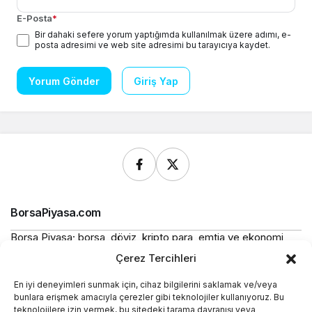
E-Posta
*
Bir dahaki sefere yorum yaptığımda kullanılmak üzere adımı, e-
posta adresimi ve web site adresimi bu tarayıcıya kaydet.
Yorum Gönder
Giriş Yap
BorsaPiyasa.com
Borsa Piyasa; borsa, döviz, kripto para, emtia ve ekonomi
alanlarında güncel haberler, piyasa verileri ve bilgilendirici
Çerez Tercihleri
içerikler sunan bağımsız bir dijital yayın platformudur.
En iyi deneyimleri sunmak için, cihaz bilgilerini saklamak ve/veya
Bu sitede yer alan içerikler bilgilendirme amaçlıdır ve
bunlara erişmek amacıyla çerezler gibi teknolojiler kullanıyoruz. Bu
yatırım tavsiyesi niteliği taşımaz.
teknolojilere izin vermek, bu sitedeki tarama davranışı veya