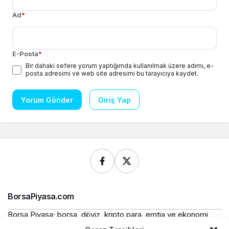
Ad
*
E-Posta
*
Bir dahaki sefere yorum yaptığımda kullanılmak üzere adımı, e-
posta adresimi ve web site adresimi bu tarayıcıya kaydet.
Yorum Gönder
Giriş Yap
BorsaPiyasa.com
Borsa Piyasa; borsa, döviz, kripto para, emtia ve ekonomi
alanlarında güncel haberler, piyasa verileri ve bilgilendirici