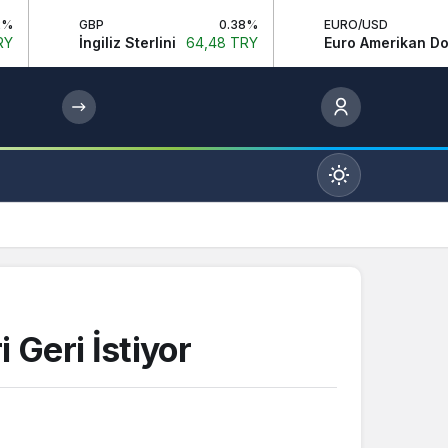
BP
0.38%
EURO/USD
0.29%
ngiliz Sterlini
64,48 TRY
Euro Amerikan Doları
1,16 TRY
Mod
değiştir
Gündüz Modu
 Geri İstiyor
Gündüz modunu seçin.
Gece Modu
Gece modunu seçin.