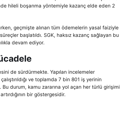
esinde hileli boşanma yöntemiyle kazanç elde eden 2
lurken, geçmişte alınan tüm ödemelerin yasal faiziyle
l süreçler başlatıldı. SGK, haksız kazanç sağlayan bu
lıkla devam ediyor.
Mücadele
esini de sürdürmekte. Yapılan incelemeler
alıştırıldığı ve toplamda 7 bin 801 iş yerinin
i. Bu durum, kamu zararına yol açan her türlü girişimi
rtırdığının bir göstergesidir.