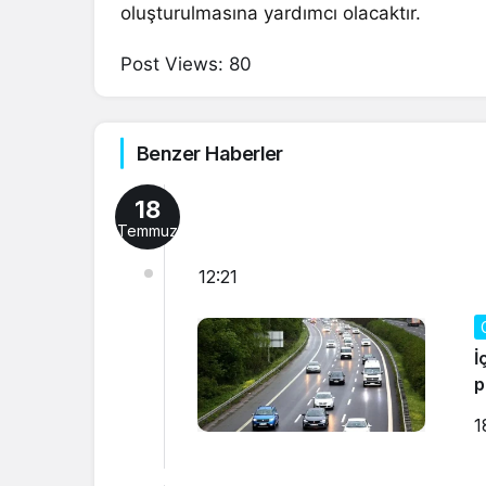
oluşturulmasına yardımcı olacaktır.
Post Views:
80
Benzer Haberler
18
Temmuz
12:21
İ
p
1