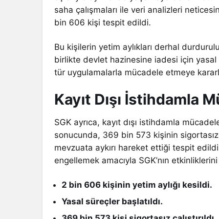
saha çalışmaları ile veri analizleri netic
bin 606 kişi tespit edildi.
Bu kişilerin yetim aylıkları derhal durduru
birlikte devlet hazinesine iadesi için yasa
tür uygulamalarla mücadele etmeye kararlı
Kayıt Dışı İstihdamla 
SGK ayrıca, kayıt dışı istihdamla mücadel
sonucunda, 369 bin 573 kişinin sigortasız ç
mevzuata aykırı hareket ettiği tespit edild
engellemek amacıyla SGK’nın etkinliklerini a
2 bin 606 kişinin yetim aylığı kesildi.
Yasal süreçler başlatıldı.
369 bin 573 kişi sigortasız çalıştırıldı.