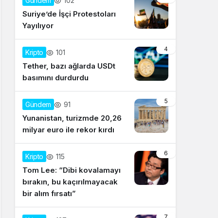
102
Gündem
Suriye’de İşçi Protestoları
Yayılıyor
4
101
Kripto
Tether, bazı ağlarda USDt
basımını durdurdu
5
91
Gündem
Yunanistan, turizmde 20,26
milyar euro ile rekor kırdı
6
115
Kripto
Tom Lee: “Dibi kovalamayı
bırakın, bu kaçırılmayacak
bir alım fırsatı”
7