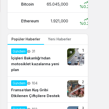
Bitcoin
65.045,000
%0.2
Ethereum
1.921,000
%0.2
Popüler Haberler
Yeni Haberler
1
31
Gündem
İçişleri Bakanlığı’ndan
motosiklet kazalarına yeni
plan
2
104
Gündem
Fransa’dan Kuş Gribi
Etkilenen Çiftçilere Destek
3