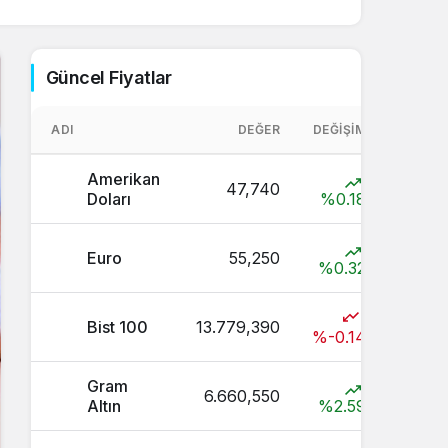
Sistem Modu
Sistem modunu seçin.
Güncel Fiyatlar
ADI
DEĞER
DEĞIŞIM
Amerikan
47,740
Doları
%0.18
Euro
55,250
%0.32
Bist 100
13.779,390
%-0.14
Gram
6.660,550
Altın
%2.59