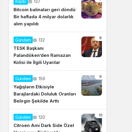
137
Kripto
Bitcoin balinaları geri döndü:
Bir haftada 4 milyar dolarlık
alım yapıldı
8
132
Gündem
TESK Başkanı
Palandöken’den Ramazan
Kolisi ile İlgili Uyarılar
9
159
Gündem
Yağışların Etkisiyle
Barajlardaki Doluluk Oranları
Belirgin Şekilde Arttı
10
120
Gündem
Citroen Ami Dark Side Özel