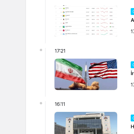
A
1
17:21
İ
1
16:11
H