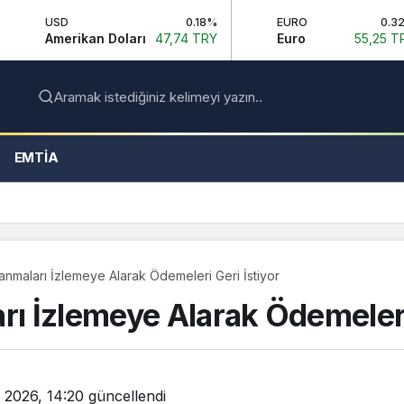
0.18%
EURO
0.32%
G
kan Doları
47,74 TRY
Euro
55,25 TRY
İ
Aramak istediğiniz kelimeyi yazın..
EMTIA
şanmaları İzlemeye Alarak Ödemeleri Geri İstiyor
rı İzlemeye Alarak Ödemeleri
 2026, 14:20
güncellendi