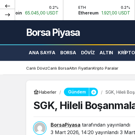
0.2%
ETH
0.2%
USD
65.045,00 USDT
Ethereum
1.921,00 USDT
Ameri
Borsa Piyasa
ANA SAYFA
BORSA
DÖVIZ
ALTIN
KRIPTO
Canlı Döviz
Canlı Borsa
Altın Fiyatları
Kripto Paralar
Gündem
Haberler
SGK, Hileli Bo
SGK, Hileli Boşanmala
BorsaPiyasa
tarafından yayınlandı
3 Mart 2026, 14:20
yayınlandı
3 Mart