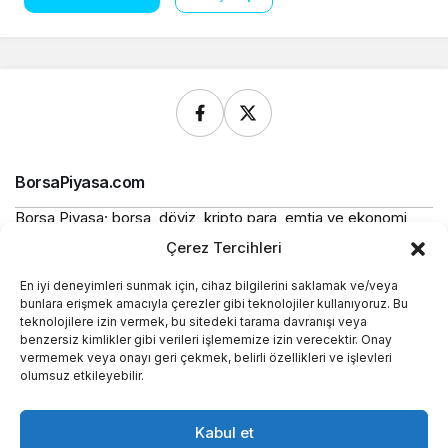
BorsaPiyasa.com
Borsa Piyasa; borsa, döviz, kripto para, emtia ve ekonomi
alanlarında güncel haberler, piyasa verileri ve bilgilendirici
Çerez Tercihleri
içerikler sunan bağımsız bir dijital yayın platformudur.
En iyi deneyimleri sunmak için, cihaz bilgilerini saklamak ve/veya
Bu sitede yer alan içerikler bilgilendirme amaçlıdır ve
bunlara erişmek amacıyla çerezler gibi teknolojiler kullanıyoruz. Bu
yatırım tavsiyesi niteliği taşımaz.
teknolojilere izin vermek, bu sitedeki tarama davranışı veya
benzersiz kimlikler gibi verileri işlememize izin verecektir. Onay
vermemek veya onayı geri çekmek, belirli özellikleri ve işlevleri
Yasal
olumsuz etkileyebilir.
Kurumsal
Kabul et