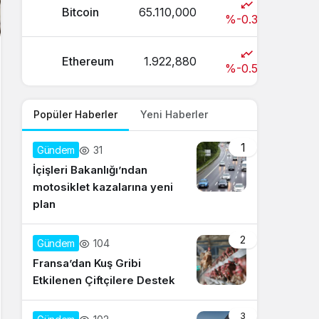
Bitcoin
65.110,000
%-0.3
Ethereum
1.922,880
%-0.5
Popüler Haberler
Yeni Haberler
1
31
Gündem
İçişleri Bakanlığı’ndan
motosiklet kazalarına yeni
plan
2
104
Gündem
Fransa’dan Kuş Gribi
Etkilenen Çiftçilere Destek
3