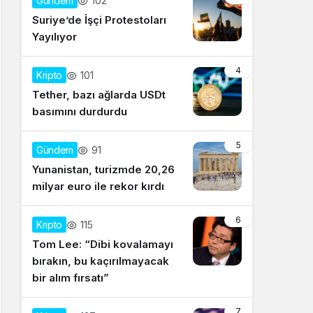
102
Gündem
Suriye’de İşçi Protestoları
Yayılıyor
4
101
Kripto
Tether, bazı ağlarda USDt
basımını durdurdu
5
91
Gündem
Yunanistan, turizmde 20,26
milyar euro ile rekor kırdı
6
115
Kripto
Tom Lee: “Dibi kovalamayı
bırakın, bu kaçırılmayacak
bir alım fırsatı”
7