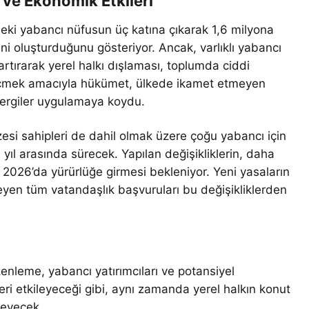
ve Ekonomik Etkileri
deki yabancı nüfusun üç katına çıkarak 1,6 milyona
ini oluşturduğunu gösteriyor. Ancak, varlıklı yabancı
 artırarak yerel halkı dışlaması, toplumda ciddi
geçmek amacıyla hükümet, ülkede ikamet etmeyen
 vergiler uygulamaya koydu.
vizesi sahipleri de dahil olmak üzere çoğu yabancı için
3 yıl arasında sürecek. Yapılan değişikliklerin, daha
s 2026’da yürürlüğe girmesi bekleniyor. Yeni yasaların
yen tüm vatandaşlık başvuruları bu değişikliklerden
enleme, yabancı yatırımcıları ve potansiyel
ri etkileyeceği gibi, aynı zamanda yerel halkın konut
leyecek.