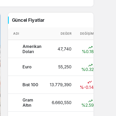
Sistem Modu
Sistem modunu seçin.
Güncel Fiyatlar
ADI
DEĞER
DEĞIŞIM
Amerikan
47,740
Doları
%0.18
Euro
55,250
%0.32
Bist 100
13.779,390
%-0.14
Gram
6.660,550
Altın
%2.59