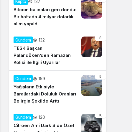
137
Kripto
Bitcoin balinaları geri döndü:
Bir haftada 4 milyar dolarlık
alım yapıldı
8
132
Gündem
TESK Başkanı
Palandöken’den Ramazan
Kolisi ile İlgili Uyarılar
9
159
Gündem
Yağışların Etkisiyle
Barajlardaki Doluluk Oranları
Belirgin Şekilde Arttı
10
120
Gündem
Citroen Ami Dark Side Özel