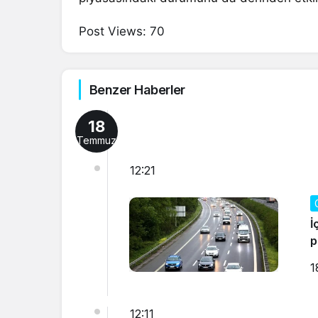
Post Views:
70
Benzer Haberler
18
Temmuz
12:21
İ
p
1
12:11