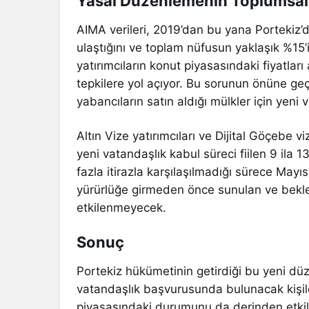
Yasal Düzenlemenin Toplumsal 
AIMA verileri, 2019’dan bu yana Portekiz’
ulaştığını ve toplam nüfusun yaklaşık %15’
yatırımcıların konut piyasasındaki fiyatları
tepkilere yol açıyor. Bu sorunun önüne 
yabancıların satın aldığı mülkler için yeni
Altın Vize yatırımcıları ve Dijital Göçebe 
yeni vatandaşlık kabul süreci fiilen 9 ila 1
fazla itirazla karşılaşılmadığı sürece Mayı
yürürlüğe girmeden önce sunulan ve bekle
etkilenmeyecek.
Sonuç
Portekiz hükümetinin getirdiği bu yeni düz
vatandaşlık başvurusunda bulunacak kişile
piyasasındaki durumunu da derinden etki