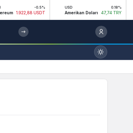
-0.5%
USD
0.18%
EURO
,88 USDT
Amerikan Doları
47,74 TRY
Euro
Mod
değiştir
Gündüz Modu
Gündüz modunu seçin.
Gece Modu
Gece modunu seçin.