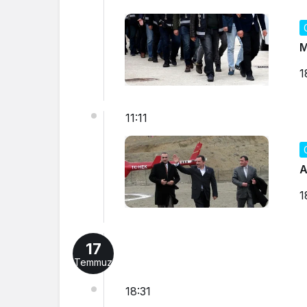
M
1
11:11
A
1
17
Temmuz
18:31