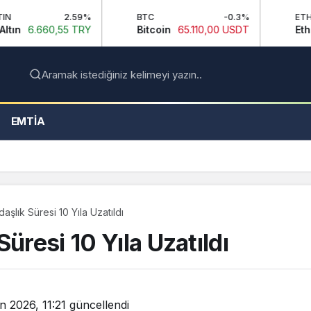
2.59%
BTC
-0.3%
ETH
5 TRY
Bitcoin
65.110,00 USDT
Ethereum
1.922
Aramak istediğiniz kelimeyi yazın..
EMTIA
aşlık Süresi 10 Yıla Uzatıldı
üresi 10 Yıla Uzatıldı
n 2026, 11:21
güncellendi