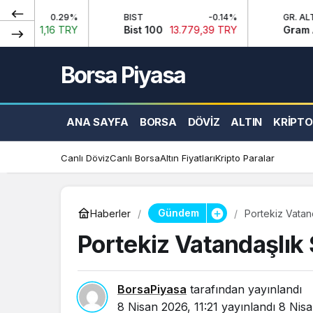
9%
BIST
-0.14%
GR. ALTIN
RY
Bist 100
13.779,39 TRY
Gram Altın
6.660,5
Borsa Piyasa
ANA SAYFA
BORSA
DÖVIZ
ALTIN
KRIPTO
Canlı Döviz
Canlı Borsa
Altın Fiyatları
Kripto Paralar
Gündem
Haberler
Portekiz Vatand
Portekiz Vatandaşlık S
BorsaPiyasa
tarafından yayınlandı
8 Nisan 2026, 11:21
yayınlandı
8 Nisa