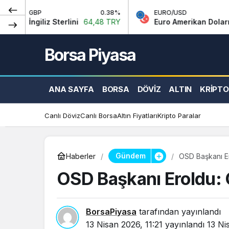
0.38%
EURO/USD
0.29%
z Sterlini
64,48 TRY
Euro Amerikan Doları
1,16 TRY
Borsa Piyasa
ANA SAYFA
BORSA
DÖVIZ
ALTIN
KRIPTO
Canlı Döviz
Canlı Borsa
Altın Fiyatları
Kripto Paralar
Gündem
Haberler
OSD Başkanı Er
OSD Başkanı Eroldu: 
BorsaPiyasa
tarafından yayınlandı
13 Nisan 2026, 11:21
yayınlandı
13 Ni