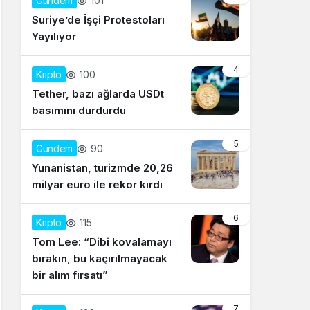
101
Gündem
Suriye’de İşçi Protestoları
Yayılıyor
4
100
Kripto
Tether, bazı ağlarda USDt
basımını durdurdu
5
90
Gündem
Yunanistan, turizmde 20,26
milyar euro ile rekor kırdı
6
115
Kripto
Tom Lee: “Dibi kovalamayı
bırakın, bu kaçırılmayacak
bir alım fırsatı”
7