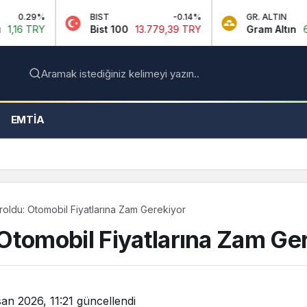
BIST
-0.14%
GR. ALTIN
2.59%
Bist 100
13.779,39 TRY
Gram Altın
6.660,55 TRY
Aramak istediğiniz kelimeyi yazın..
EMTIA
oldu: Otomobil Fiyatlarına Zam Gerekiyor
Otomobil Fiyatlarına Zam Ge
san 2026, 11:21
güncellendi