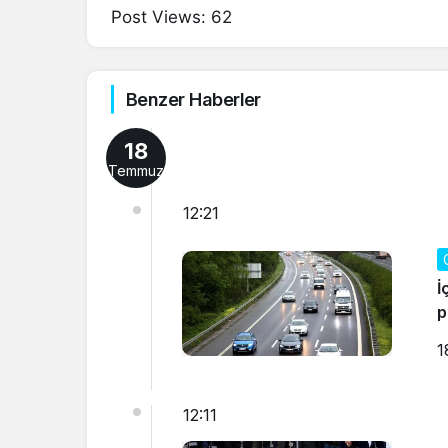
Post Views:
62
Benzer Haberler
18
Temmuz
12:21
İ
p
1
12:11