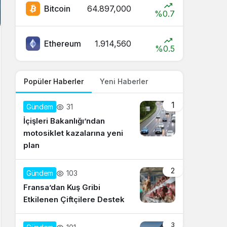
Bitcoin
64.897,000
%0.7
Ethereum
1.914,560
%0.5
Popüler Haberler
Yeni Haberler
1
31
Gündem
İçişleri Bakanlığı’ndan
motosiklet kazalarına yeni
plan
2
103
Gündem
Fransa’dan Kuş Gribi
Etkilenen Çiftçilere Destek
3