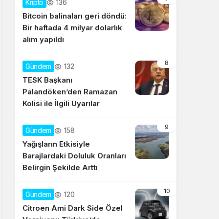
136
Kripto
Bitcoin balinaları geri döndü:
Bir haftada 4 milyar dolarlık
alım yapıldı
8
132
Gündem
TESK Başkanı
Palandöken’den Ramazan
Kolisi ile İlgili Uyarılar
9
158
Gündem
Yağışların Etkisiyle
Barajlardaki Doluluk Oranları
Belirgin Şekilde Arttı
10
120
Gündem
Citroen Ami Dark Side Özel