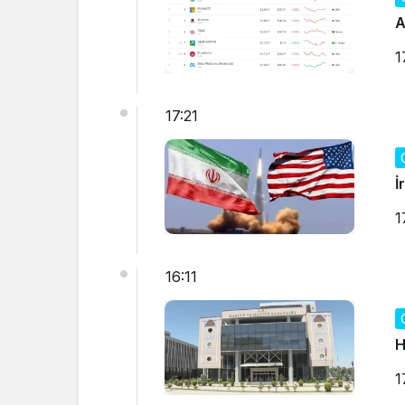
A
1
17:21
İ
1
16:11
H
1