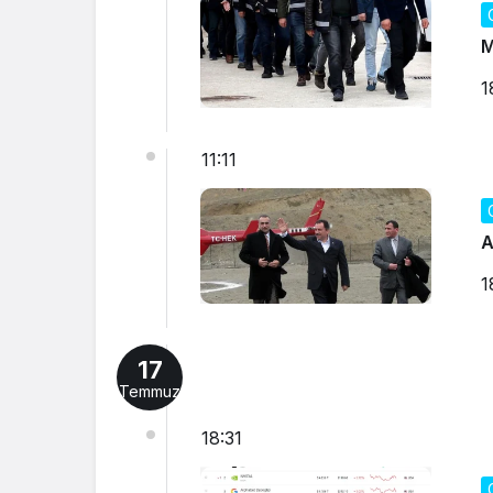
M
1
11:11
A
1
17
Temmuz
18:31