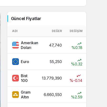
Sistem Modu
Sistem modunu seçin.
Güncel Fiyatlar
ADI
DEĞER
DEĞIŞIM
Amerikan
47,740
Doları
%0.18
Euro
55,250
%0.32
Bist
13.779,390
100
%-0.14
Gram
6.660,550
Altın
%2.59