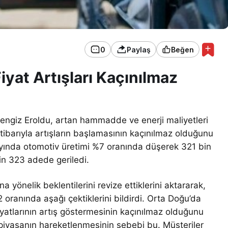
0
Paylaş
Beğen
yat Artışları Kaçınılmaz
ngiz Eroldu, artan hammadde ve enerji maliyetleri
itibarıyla artışların başlamasının kaçınılmaz olduğunu
 ayında otomotiv üretimi %7 oranında düşerek 321 bin
in 323 adede geriledi.
a yönelik beklentilerini revize ettiklerini aktararak,
 oranında aşağı çektiklerini bildirdi. Orta Doğu’da
yatlarının artış göstermesinin kaçınılmaz olduğunu
piyasanın hareketlenmesinin sebebi bu. Müşteriler