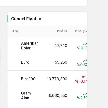
Sistem Modu
Sistem modunu seçin.
Güncel Fiyatlar
ADI
DEĞER
DEĞIŞIM
Amerikan
47,740
Doları
%0.18
Euro
55,250
%0.32
Bist 100
13.779,390
%-0.14
Gram
6.660,550
Altın
%2.59