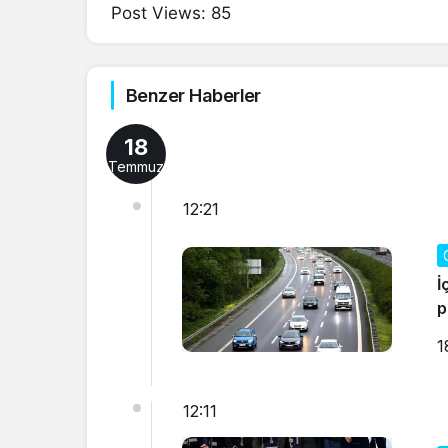
Post Views:
85
Benzer Haberler
18
Temmuz
12:21
İ
p
1
12:11