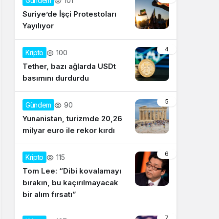
101
Gündem
Suriye’de İşçi Protestoları
Yayılıyor
4
100
Kripto
Tether, bazı ağlarda USDt
basımını durdurdu
5
90
Gündem
Yunanistan, turizmde 20,26
milyar euro ile rekor kırdı
6
115
Kripto
Tom Lee: “Dibi kovalamayı
bırakın, bu kaçırılmayacak
bir alım fırsatı”
7