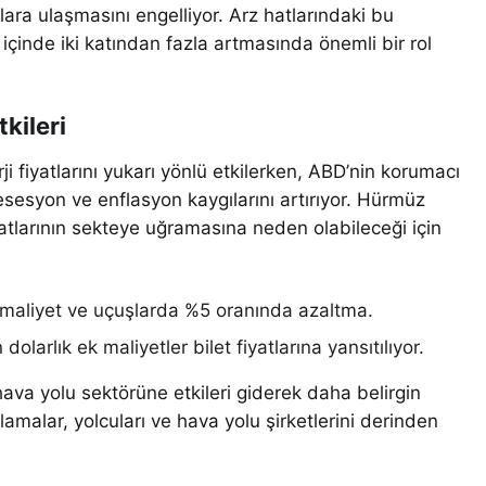
alara ulaşmasını engelliyor. Arz hatlarındaki bu
fta içinde iki katından fazla artmasında önemli bir rol
kileri
rji fiyatlarını yukarı yönlü etkilerken, ABD’nin korumacı
resesyon ve enflasyon kaygılarını artırıyor. Hürmüz
hatlarının sekteye uğramasına neden olabileceği için
ek maliyet ve uçuşlarda %5 oranında azaltma.
larlık ek maliyetler bilet fiyatlarına yansıtılıyor.
hava yolu sektörüne etkileri giderek daha belirgin
tlamalar, yolcuları ve hava yolu şirketlerini derinden