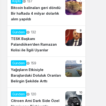
137
Kripto
Bitcoin balinaları geri döndü:
Bir haftada 4 milyar dolarlık
alım yapıldı
8
132
Gündem
TESK Başkanı
Palandöken’den Ramazan
Kolisi ile İlgili Uyarılar
9
159
Gündem
Yağışların Etkisiyle
Barajlardaki Doluluk Oranları
Belirgin Şekilde Arttı
10
120
Gündem
Citroen Ami Dark Side Özel