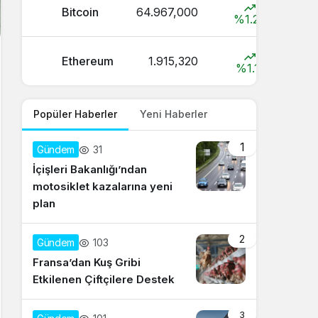
Bitcoin
64.967,000
%1.2
Ethereum
1.915,320
%1.1
Popüler Haberler
Yeni Haberler
1
31
Gündem
İçişleri Bakanlığı’ndan
motosiklet kazalarına yeni
plan
2
103
Gündem
Fransa’dan Kuş Gribi
Etkilenen Çiftçilere Destek
3