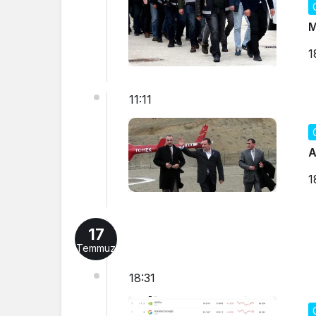
M
1
11:11
A
1
17
Temmuz
18:31