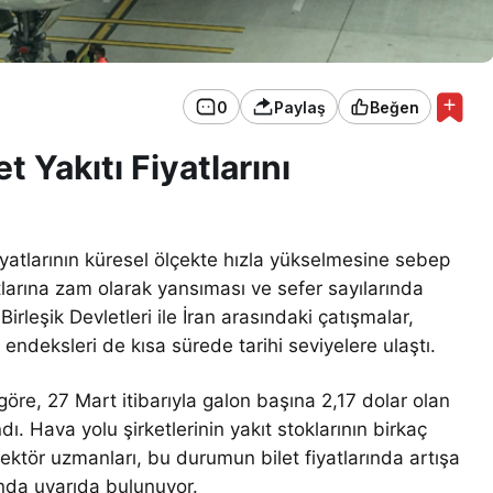
0
Paylaş
Beğen
t Yakıtı Fiyatlarını
 fiyatlarının küresel ölçekte hızla yükselmesine sebep
yatlarına zam olarak yansıması ve sefer sayılarında
irleşik Devletleri ile İran arasındaki çatışmalar,
 endeksleri de kısa sürede tarihi seviyelere ulaştı.
göre, 27 Mart itibarıyla galon başına 2,17 dolar olan
ndı. Hava yolu şirketlerinin yakıt stoklarının birkaç
ektör uzmanları, bu durumun bilet fiyatlarında artışa
unda uyarıda bulunuyor.