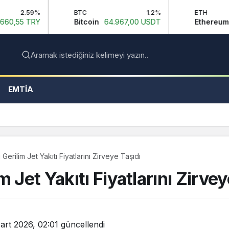
BTC
1.2%
ETH
1
Bitcoin
64.967,00 USDT
Ethereum
1.915,32 U
Aramak istediğiniz kelimeyi yazın..
EMTIA
Gerilim Jet Yakıtı Fiyatlarını Zirveye Taşıdı
 Jet Yakıtı Fiyatlarını Zirvey
art 2026, 02:01
güncellendi