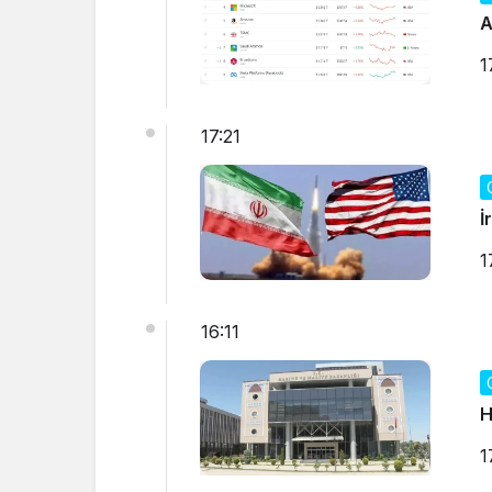
A
1
17:21
İ
1
16:11
H
1