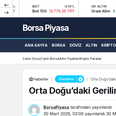
BIST
-0.14%
GR. ALTIN
2.59%
Bist 100
13.779,39 TRY
Gram Altın
6.660,55 TRY
Borsa Piyasa
ANA SAYFA
BORSA
DÖVIZ
ALTIN
KRIPTO
Canlı Döviz
Canlı Borsa
Altın Fiyatları
Kripto Paralar
Gündem
Haberler
Orta Doğu’daki 
Orta Doğu’daki Gerilim
BorsaPiyasa
tarafından yayınlandı
30 Mart 2026, 02:00
yayınlandı
30 M