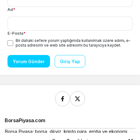
Ad
*
E-Posta
*
Bir dahaki sefere yorum yaptığımda kullanılmak üzere adımı, e-
posta adresimi ve web site adresimi bu tarayıcıya kaydet.
Yorum Gönder
Giriş Yap
BorsaPiyasa.com
Borsa Piyasa; borsa, döviz, kripto para, emtia ve ekonomi
alanlarında güncel haberler, piyasa verileri ve bilgilendirici