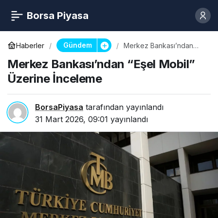
Borsa Piyasa
Gündem
Haberler
Merkez Bankası’ndan
“Eşel Mobil” Üzerine
Merkez Bankası’ndan “Eşel Mobil”
İnceleme
Üzerine İnceleme
BorsaPiyasa
tarafından yayınlandı
31 Mart 2026, 09:01
yayınlandı