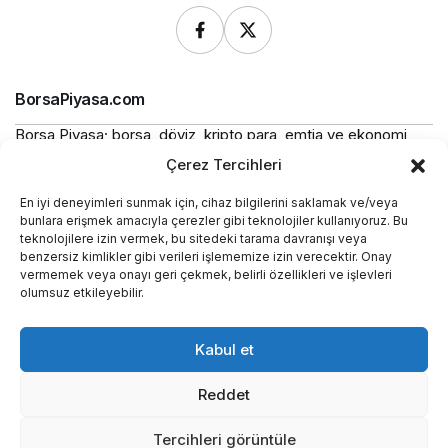
BorsaPiyasa.com
Borsa Piyasa; borsa, döviz, kripto para, emtia ve ekonomi
alanlarında güncel haberler, piyasa verileri ve bilgilendirici
Çerez Tercihleri
içerikler sunan bağımsız bir dijital yayın platformudur.
En iyi deneyimleri sunmak için, cihaz bilgilerini saklamak ve/veya
Bu sitede yer alan içerikler bilgilendirme amaçlıdır ve
bunlara erişmek amacıyla çerezler gibi teknolojiler kullanıyoruz. Bu
yatırım tavsiyesi niteliği taşımaz.
teknolojilere izin vermek, bu sitedeki tarama davranışı veya
benzersiz kimlikler gibi verileri işlememize izin verecektir. Onay
vermemek veya onayı geri çekmek, belirli özellikleri ve işlevleri
Yasal
olumsuz etkileyebilir.
Kurumsal
Kabul et
Araçlar
Reddet
Tercihleri görüntüle
Hakkımızda
Künye
İletişim