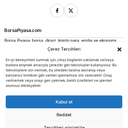
BorsaPiyasa.com
Borsa Piyasa; borsa, döviz, kripto para, emtia ve ekonomi
alanlarında güncel haberler, piyasa verileri ve bilgilendirici
Çerez Tercihleri
içerikler sunan bağımsız bir dijital yayın platformudur.
En iyi deneyimleri sunmak için, cihaz bilgilerini saklamak ve/veya
Bu sitede yer alan içerikler bilgilendirme amaçlıdır ve
bunlara erişmek amacıyla çerezler gibi teknolojiler kullanıyoruz. Bu
yatırım tavsiyesi niteliği taşımaz.
teknolojilere izin vermek, bu sitedeki tarama davranışı veya
benzersiz kimlikler gibi verileri işlememize izin verecektir. Onay
vermemek veya onayı geri çekmek, belirli özellikleri ve işlevleri
Yasal
olumsuz etkileyebilir.
Kurumsal
Kabul et
Araçlar
Reddet
Tercihleri görüntüle