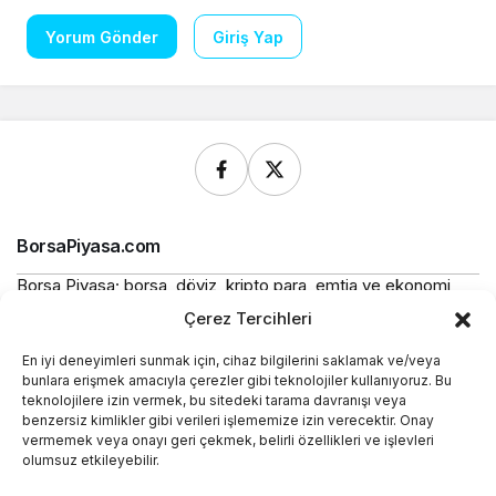
Yorum Gönder
Giriş Yap
BorsaPiyasa.com
Borsa Piyasa; borsa, döviz, kripto para, emtia ve ekonomi
alanlarında güncel haberler, piyasa verileri ve bilgilendirici
Çerez Tercihleri
içerikler sunan bağımsız bir dijital yayın platformudur.
En iyi deneyimleri sunmak için, cihaz bilgilerini saklamak ve/veya
Bu sitede yer alan içerikler bilgilendirme amaçlıdır ve
bunlara erişmek amacıyla çerezler gibi teknolojiler kullanıyoruz. Bu
yatırım tavsiyesi niteliği taşımaz.
teknolojilere izin vermek, bu sitedeki tarama davranışı veya
benzersiz kimlikler gibi verileri işlememize izin verecektir. Onay
vermemek veya onayı geri çekmek, belirli özellikleri ve işlevleri
Yasal
olumsuz etkileyebilir.