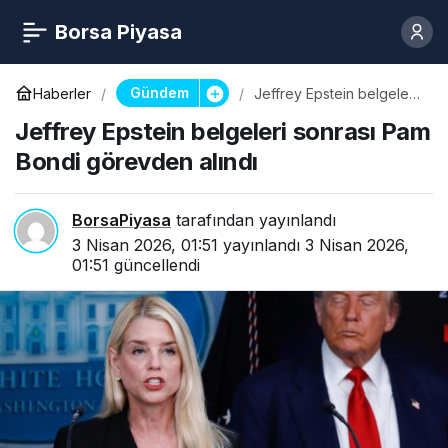
Borsa Piyasa
Gündem
Haberler
Jeffrey Epstein belgeleri
sonrası Pam Bondi
Jeffrey Epstein belgeleri sonrası Pam
görevden alındı
Bondi görevden alındı
BorsaPiyasa
tarafından yayınlandı
3 Nisan 2026, 01:51
yayınlandı
3 Nisan 2026,
01:51
güncellendi