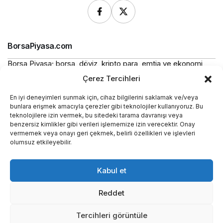
BorsaPiyasa.com
Borsa Piyasa; borsa, döviz, kripto para, emtia ve ekonomi
alanlarında güncel haberler, piyasa verileri ve bilgilendirici
Çerez Tercihleri
içerikler sunan bağımsız bir dijital yayın platformudur.
En iyi deneyimleri sunmak için, cihaz bilgilerini saklamak ve/veya
Bu sitede yer alan içerikler bilgilendirme amaçlıdır ve
bunlara erişmek amacıyla çerezler gibi teknolojiler kullanıyoruz. Bu
yatırım tavsiyesi niteliği taşımaz.
teknolojilere izin vermek, bu sitedeki tarama davranışı veya
benzersiz kimlikler gibi verileri işlememize izin verecektir. Onay
vermemek veya onayı geri çekmek, belirli özellikleri ve işlevleri
Yasal
olumsuz etkileyebilir.
Kurumsal
Kabul et
Araçlar
Reddet
Tercihleri görüntüle
Hakkımızda
Künye
İletişim