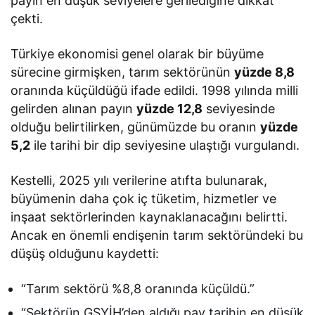
payın en düşük seviyelere gerilediğine dikkat
çekti.
Türkiye ekonomisi genel olarak bir büyüme
sürecine girmişken, tarım sektörünün
yüzde 8,8
oranında küçüldüğü ifade edildi. 1998 yılında milli
gelirden alınan payın
yüzde 12,8
seviyesinde
olduğu belirtilirken, günümüzde bu oranın
yüzde
5,2
ile tarihi bir dip seviyesine ulaştığı vurgulandı.
Kestelli, 2025 yılı verilerine atıfta bulunarak,
büyümenin daha çok iç tüketim, hizmetler ve
inşaat sektörlerinden kaynaklanacağını belirtti.
Ancak en önemli endişenin tarım sektöründeki bu
düşüş olduğunu kaydetti:
“Tarım sektörü %8,8 oranında küçüldü.”
“Sektörün GSYİH’den aldığı pay tarihin en düşük