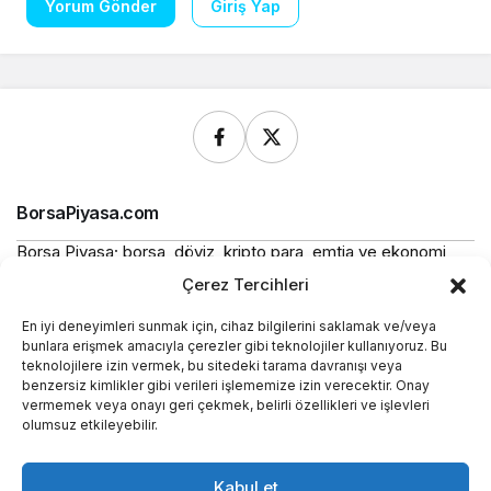
Yorum Gönder
Giriş Yap
BorsaPiyasa.com
Borsa Piyasa; borsa, döviz, kripto para, emtia ve ekonomi
alanlarında güncel haberler, piyasa verileri ve bilgilendirici
Çerez Tercihleri
içerikler sunan bağımsız bir dijital yayın platformudur.
En iyi deneyimleri sunmak için, cihaz bilgilerini saklamak ve/veya
Bu sitede yer alan içerikler bilgilendirme amaçlıdır ve
bunlara erişmek amacıyla çerezler gibi teknolojiler kullanıyoruz. Bu
yatırım tavsiyesi niteliği taşımaz.
teknolojilere izin vermek, bu sitedeki tarama davranışı veya
benzersiz kimlikler gibi verileri işlememize izin verecektir. Onay
vermemek veya onayı geri çekmek, belirli özellikleri ve işlevleri
Yasal
olumsuz etkileyebilir.
Kurumsal
Kabul et