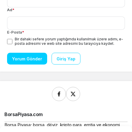
Ad
*
E-Posta
*
Bir dahaki sefere yorum yaptığımda kullanılmak üzere adımı, e-
posta adresimi ve web site adresimi bu tarayıcıya kaydet.
Yorum Gönder
Giriş Yap
BorsaPiyasa.com
Borsa Piyasa; borsa, döviz, kripto para, emtia ve ekonomi
alanlarında güncel haberler, piyasa verileri ve bilgilendirici