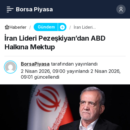
Borsa Piyasa
Gündem
Haberler
İran Lideri
Pezeşkiyan’dan ABD
İran Lideri Pezeşkiyan’dan ABD
Halkına Mektup
Halkına Mektup
BorsaPiyasa
tarafından yayınlandı
2 Nisan 2026, 09:00
yayınlandı
2 Nisan 2026,
09:01
güncellendi