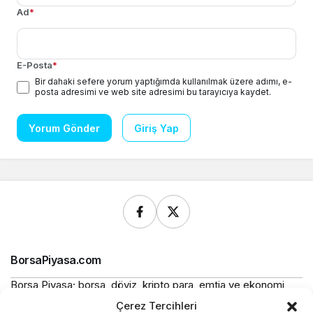
Ad
*
E-Posta
*
Bir dahaki sefere yorum yaptığımda kullanılmak üzere adımı, e-
posta adresimi ve web site adresimi bu tarayıcıya kaydet.
Yorum Gönder
Giriş Yap
BorsaPiyasa.com
Borsa Piyasa; borsa, döviz, kripto para, emtia ve ekonomi
alanlarında güncel haberler, piyasa verileri ve bilgilendirici
Çerez Tercihleri
içerikler sunan bağımsız bir dijital yayın platformudur.