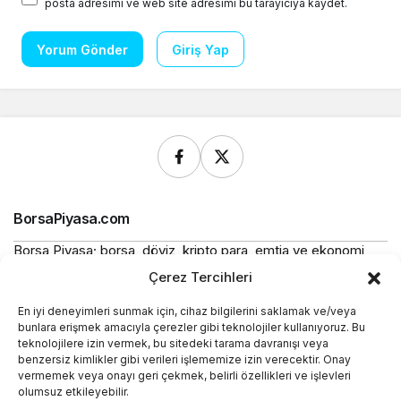
posta adresimi ve web site adresimi bu tarayıcıya kaydet.
Yorum Gönder
Giriş Yap
BorsaPiyasa.com
Borsa Piyasa; borsa, döviz, kripto para, emtia ve ekonomi
alanlarında güncel haberler, piyasa verileri ve bilgilendirici
Çerez Tercihleri
içerikler sunan bağımsız bir dijital yayın platformudur.
En iyi deneyimleri sunmak için, cihaz bilgilerini saklamak ve/veya
Bu sitede yer alan içerikler bilgilendirme amaçlıdır ve
bunlara erişmek amacıyla çerezler gibi teknolojiler kullanıyoruz. Bu
yatırım tavsiyesi niteliği taşımaz.
teknolojilere izin vermek, bu sitedeki tarama davranışı veya
benzersiz kimlikler gibi verileri işlememize izin verecektir. Onay
vermemek veya onayı geri çekmek, belirli özellikleri ve işlevleri
Yasal
olumsuz etkileyebilir.