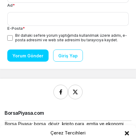
Ad
*
E-Posta
*
Bir dahaki sefere yorum yaptığımda kullanılmak üzere adımı, e-
posta adresimi ve web site adresimi bu tarayıcıya kaydet.
Yorum Gönder
Giriş Yap
BorsaPiyasa.com
Borsa Piyasa; borsa, döviz, kripto para, emtia ve ekonomi
alanlarında güncel haberler, piyasa verileri ve bilgilendirici
Çerez Tercihleri
içerikler sunan bağımsız bir dijital yayın platformudur.