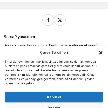
BorsaPiyasa.com
Borsa Piyasa; borsa, döviz, kripto para, emtia ve ekonomi
alanlarında güncel haberler, piyasa verileri ve bilgilendirici
Çerez Tercihleri
içerikler sunan bağımsız bir dijital yayın platformudur.
En iyi deneyimleri sunmak için, cihaz bilgilerini saklamak ve/veya
Bu sitede yer alan içerikler bilgilendirme amaçlıdır ve
bunlara erişmek amacıyla çerezler gibi teknolojiler kullanıyoruz. Bu
yatırım tavsiyesi niteliği taşımaz.
teknolojilere izin vermek, bu sitedeki tarama davranışı veya
benzersiz kimlikler gibi verileri işlememize izin verecektir. Onay
vermemek veya onayı geri çekmek, belirli özellikleri ve işlevleri
Yasal
olumsuz etkileyebilir.
Kurumsal
Kabul et
Araçlar
Reddet