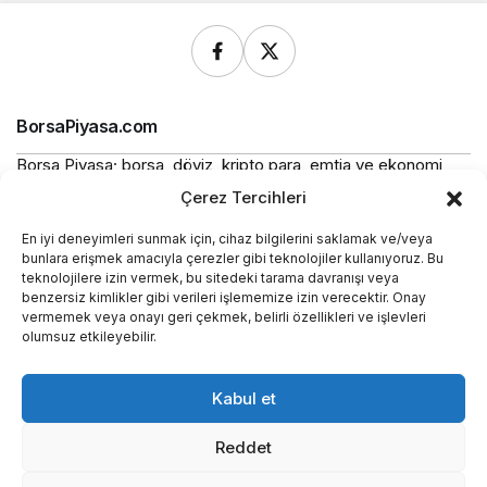
BorsaPiyasa.com
Borsa Piyasa; borsa, döviz, kripto para, emtia ve ekonomi
alanlarında güncel haberler, piyasa verileri ve bilgilendirici
Çerez Tercihleri
içerikler sunan bağımsız bir dijital yayın platformudur.
En iyi deneyimleri sunmak için, cihaz bilgilerini saklamak ve/veya
Bu sitede yer alan içerikler bilgilendirme amaçlıdır ve
bunlara erişmek amacıyla çerezler gibi teknolojiler kullanıyoruz. Bu
yatırım tavsiyesi niteliği taşımaz.
teknolojilere izin vermek, bu sitedeki tarama davranışı veya
benzersiz kimlikler gibi verileri işlememize izin verecektir. Onay
vermemek veya onayı geri çekmek, belirli özellikleri ve işlevleri
Yasal
olumsuz etkileyebilir.
Kurumsal
Kabul et
Araçlar
Reddet