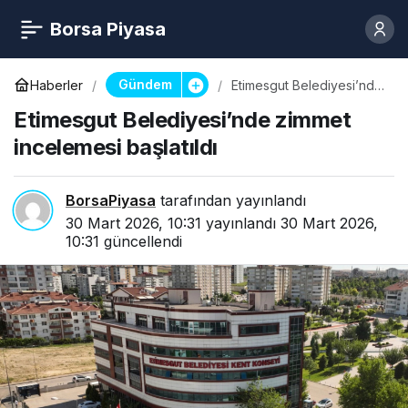
Borsa Piyasa
Gündem
Haberler
Etimesgut Belediyesi’nde
zimmet incelemesi
Etimesgut Belediyesi’nde zimmet
başlatıldı
incelemesi başlatıldı
BorsaPiyasa
tarafından yayınlandı
30 Mart 2026, 10:31
yayınlandı
30 Mart 2026,
10:31
güncellendi