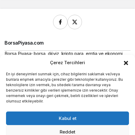
BorsaPiyasa.com
Borsa Piyasa; borsa, döviz, kripto para, emtia ve ekonomi
alanlarında güncel haberler, piyasa verileri ve bilgilendirici
Çerez Tercihleri
içerikler sunan bağımsız bir dijital yayın platformudur.
En iyi deneyimleri sunmak için, cihaz bilgilerini saklamak ve/veya
Bu sitede yer alan içerikler bilgilendirme amaçlıdır ve
bunlara erişmek amacıyla çerezler gibi teknolojiler kullanıyoruz. Bu
yatırım tavsiyesi niteliği taşımaz.
teknolojilere izin vermek, bu sitedeki tarama davranışı veya
benzersiz kimlikler gibi verileri işlememize izin verecektir. Onay
vermemek veya onayı geri çekmek, belirli özellikleri ve işlevleri
Yasal
olumsuz etkileyebilir.
Kurumsal
Kabul et
Araçlar
Reddet