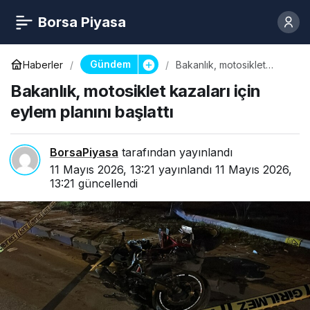
Borsa Piyasa
Gündem
Haberler
Bakanlık, motosiklet
kazaları için eylem planını
Bakanlık, motosiklet kazaları için
başlattı
eylem planını başlattı
BorsaPiyasa
tarafından yayınlandı
11 Mayıs 2026, 13:21
yayınlandı
11 Mayıs 2026,
13:21
güncellendi