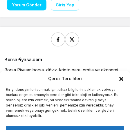
Yorum Gönder
Giriş Yap
BorsaPiyasa.com
Borsa Piyasa; borsa, döviz, kripto para, emtia ve ekonomi
alanlarında güncel haberler, piyasa verileri ve bilgilendirici
Çerez Tercihleri
içerikler sunan bağımsız bir dijital yayın platformudur.
En iyi deneyimleri sunmak için, cihaz bilgilerini saklamak ve/veya
Bu sitede yer alan içerikler bilgilendirme amaçlıdır ve
bunlara erişmek amacıyla çerezler gibi teknolojiler kullanıyoruz. Bu
yatırım tavsiyesi niteliği taşımaz.
teknolojilere izin vermek, bu sitedeki tarama davranışı veya
benzersiz kimlikler gibi verileri işlememize izin verecektir. Onay
vermemek veya onayı geri çekmek, belirli özellikleri ve işlevleri
Yasal
olumsuz etkileyebilir.
Kurumsal