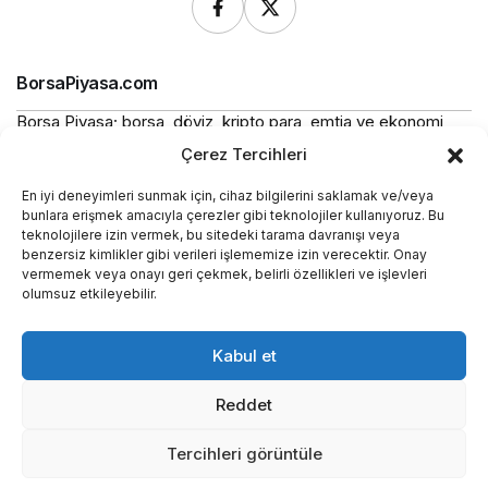
BorsaPiyasa.com
Borsa Piyasa; borsa, döviz, kripto para, emtia ve ekonomi
alanlarında güncel haberler, piyasa verileri ve bilgilendirici
Çerez Tercihleri
içerikler sunan bağımsız bir dijital yayın platformudur.
En iyi deneyimleri sunmak için, cihaz bilgilerini saklamak ve/veya
Bu sitede yer alan içerikler bilgilendirme amaçlıdır ve
bunlara erişmek amacıyla çerezler gibi teknolojiler kullanıyoruz. Bu
yatırım tavsiyesi niteliği taşımaz.
teknolojilere izin vermek, bu sitedeki tarama davranışı veya
benzersiz kimlikler gibi verileri işlememize izin verecektir. Onay
vermemek veya onayı geri çekmek, belirli özellikleri ve işlevleri
Yasal
olumsuz etkileyebilir.
Kurumsal
Kabul et
Araçlar
Reddet
Tercihleri görüntüle
Hakkımızda
Künye
İletişim
© Telif Hakkı 2026, Tüm Hakları Saklıdır.