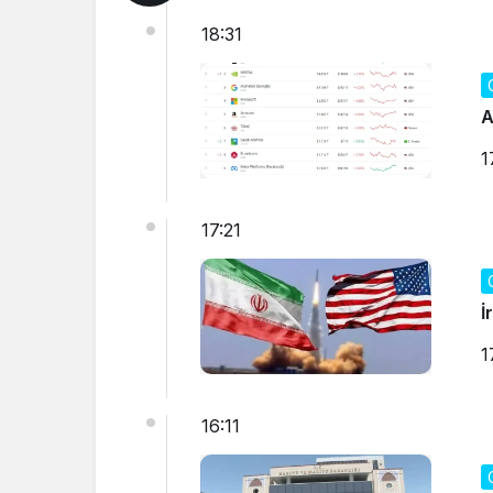
18:31
A
1
17:21
İ
1
16:11