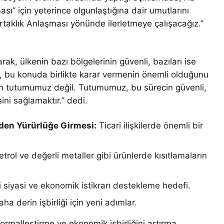
ması” için yeterince olgunlaştığına dair umutlarını
Ortaklık Anlaşması yönünde ilerletmeye çalışacağız.”
larak, ülkenin bazı bölgelerinin güvenli, bazıları ise
a, bu konuda birlikte karar vermenin önemli olduğunu
zim tutumumuz değil. Tutumumuz, bu sürecin güvenli,
ini sağlamaktır.” dedi.
iden Yürürlüğe Girmesi:
Ticari ilişkilerde önemli bir
trol ve değerli metaller gibi ürünlerde kısıtlamaların
 siyasi ve ekonomik istikrarı destekleme hedefi.
aha derin işbirliği için yeni adımlar.
i normalleştirme ve ekonomik işbirliğini artırma