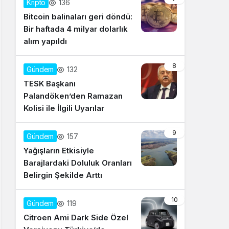
136
Kripto
Bitcoin balinaları geri döndü:
Bir haftada 4 milyar dolarlık
alım yapıldı
8
132
Gündem
TESK Başkanı
Palandöken’den Ramazan
Kolisi ile İlgili Uyarılar
9
157
Gündem
Yağışların Etkisiyle
Barajlardaki Doluluk Oranları
Belirgin Şekilde Arttı
10
119
Gündem
Citroen Ami Dark Side Özel