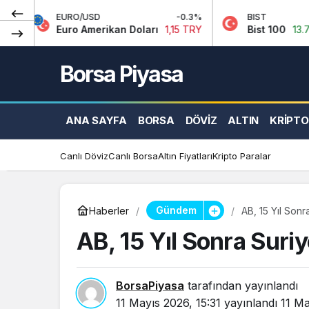
RO/USD
-0.3%
BIST
0.7%
ro Amerikan Doları
1,15 TRY
Bist 100
13.798,82 TRY
Borsa Piyasa
ANA SAYFA
BORSA
DÖVIZ
ALTIN
KRIPTO
Canlı Döviz
Canlı Borsa
Altın Fiyatları
Kripto Paralar
Gündem
Haberler
AB, 15 Yıl Sonr
AB, 15 Yıl Sonra Suriy
BorsaPiyasa
tarafından yayınlandı
11 Mayıs 2026, 15:31
yayınlandı
11 Ma