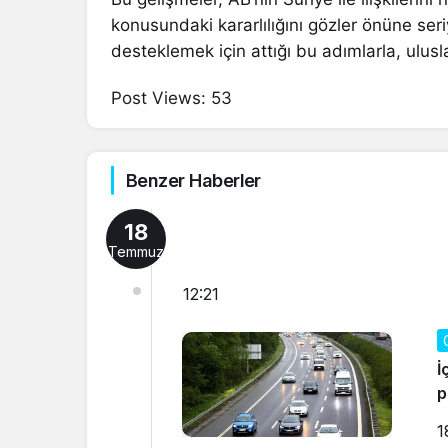
konusundaki kararlılığını gözler önüne se
desteklemek için attığı bu adımlarla, ulus
Post Views:
53
Benzer Haberler
18
Temmuz
12:21
İ
p
1