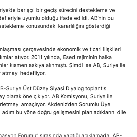
iye’de barışçıl bir geçiş sürecini destekleme ve
leriyle uyumlu olduğu ifade edildi. AB’nin bu
estekleme konusundaki kararlılığını gösterdiği
anlaşması çerçevesinde ekonomik ve ticari ilişkileri
lar atıyor. 2011 yılında, Esed rejiminin halka
ler kısmen askıya alınmıştı. Şimdi ise AB, Suriye ile
r atmayı hedefliyor.
 AB-Suriye Üst Düzey Siyasi Diyalog toplantısı
ay olarak öne çıkıyor. AB Komisyonu, Suriye ile
ilerletmeyi amaçlıyor. Akdeniz’den Sorumlu Üye
m adım bu yöne doğru gelişmesini planladıklarını dile
dinasyon Forumu” sırasında yaptığı açıklamada, AB-