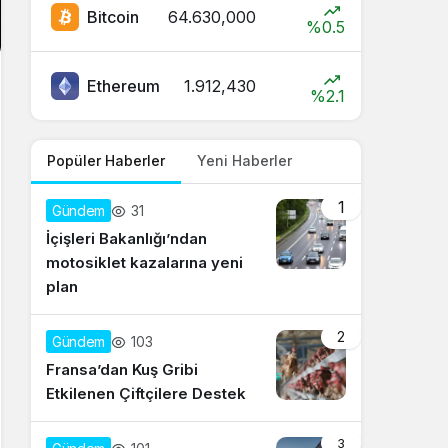
Bitcoin
64.630,000
%0.5
Ethereum
1.912,430
%2.1
Popüler Haberler
Yeni Haberler
1
31
Gündem
İçişleri Bakanlığı’ndan
motosiklet kazalarına yeni
plan
2
103
Gündem
Fransa’dan Kuş Gribi
Etkilenen Çiftçilere Destek
3