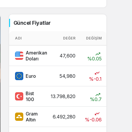
Sistem Modu
Sistem modunu seçin.
Güncel Fiyatlar
ADI
DEĞER
DEĞIŞIM
Amerikan
47,600
Doları
%0.05
Euro
54,980
%-0.1
Bist
13.798,820
100
%0.7
Gram
6.492,280
Altın
%-0.06