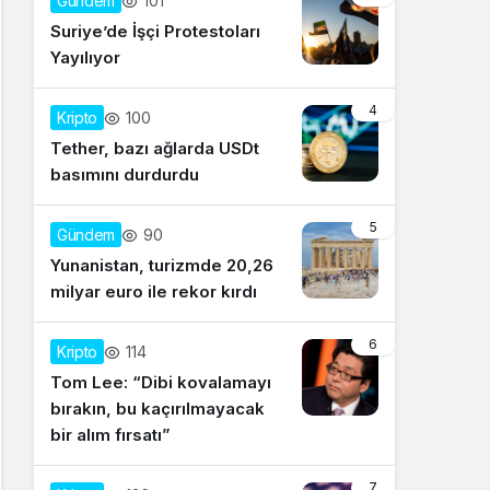
101
Gündem
Suriye’de İşçi Protestoları
Yayılıyor
4
100
Kripto
Tether, bazı ağlarda USDt
basımını durdurdu
5
90
Gündem
Yunanistan, turizmde 20,26
milyar euro ile rekor kırdı
6
114
Kripto
Tom Lee: “Dibi kovalamayı
bırakın, bu kaçırılmayacak
bir alım fırsatı”
7