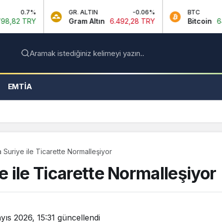
GR. ALTIN
-0.06%
BTC
0.5%
Gram Altın
6.492,28 TRY
Bitcoin
64.630,00 USDT
Aramak istediğiniz kelimeyi yazın..
EMTIA
a Suriye ile Ticarette Normalleşiyor
e ile Ticarette Normalleşiyor
yıs 2026, 15:31
güncellendi