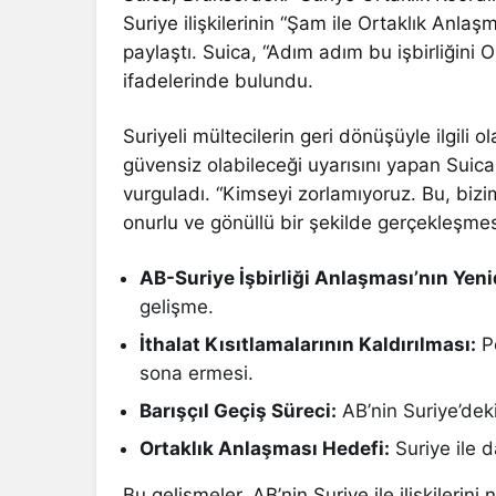
Suriye ilişkilerinin “Şam ile Ortaklık Anlaş
paylaştı. Suica, “Adım adım bu işbirliğini 
ifadelerinde bulundu.
Suriyeli mültecilerin geri dönüşüyle ilgili o
güvensiz olabileceği uyarısını yapan Suic
vurguladı. “Kimseyi zorlamıyoruz. Bu, bi
onurlu ve gönüllü bir şekilde gerçekleşmes
AB-Suriye İşbirliği Anlaşması’nın Yen
gelişme.
İthalat Kısıtlamalarının Kaldırılması:
Pe
sona ermesi.
Barışçıl Geçiş Süreci:
AB’nin Suriye’deki
Ortaklık Anlaşması Hedefi:
Suriye ile d
Bu gelişmeler, AB’nin Suriye ile ilişkilerin