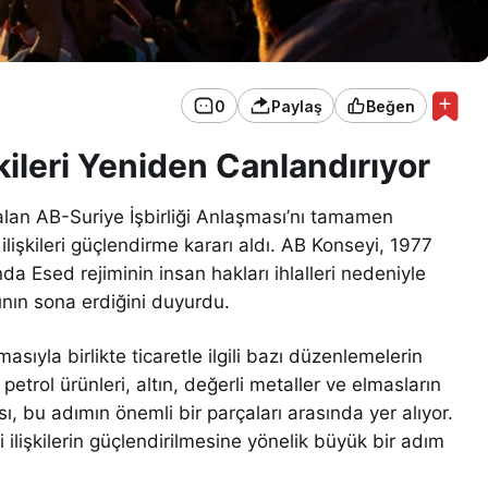
0
Paylaş
Beğen
işkileri Yeniden Canlandırıyor
kalan AB-Suriye İşbirliği Anlaşması’nı tamamen
ilişkileri güçlendirme kararı aldı. AB Konseyi, 1977
a Esed rejiminin insan hakları ihlalleri nedeniyle
kının sona erdiğini duyurdu.
yla birlikte ticaretle ilgili bazı düzenlemelerin
, petrol ürünleri, altın, değerli metaller ve elmasların
ası, bu adımın önemli bir parçaları arasında yer alıyor.
i ilişkilerin güçlendirilmesine yönelik büyük bir adım