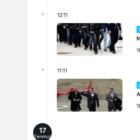
12:11
M
1
11:11
A
1
17
Temmuz