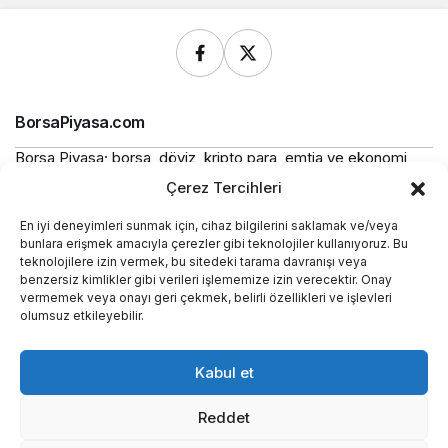
BorsaPiyasa.com
Borsa Piyasa; borsa, döviz, kripto para, emtia ve ekonomi
alanlarında güncel haberler, piyasa verileri ve bilgilendirici
Çerez Tercihleri
içerikler sunan bağımsız bir dijital yayın platformudur.
En iyi deneyimleri sunmak için, cihaz bilgilerini saklamak ve/veya
Bu sitede yer alan içerikler bilgilendirme amaçlıdır ve
bunlara erişmek amacıyla çerezler gibi teknolojiler kullanıyoruz. Bu
yatırım tavsiyesi niteliği taşımaz.
teknolojilere izin vermek, bu sitedeki tarama davranışı veya
benzersiz kimlikler gibi verileri işlememize izin verecektir. Onay
vermemek veya onayı geri çekmek, belirli özellikleri ve işlevleri
Yasal
olumsuz etkileyebilir.
Kurumsal
Kabul et
Araçlar
Reddet