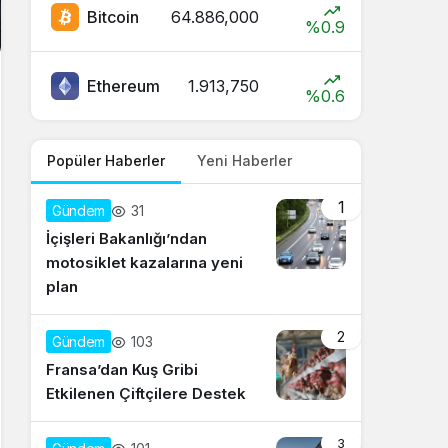
Bitcoin
64.886,000
%0.9
Ethereum
1.913,750
%0.6
Popüler Haberler
Yeni Haberler
1
31
Gündem
İçişleri Bakanlığı’ndan
motosiklet kazalarına yeni
plan
2
103
Gündem
Fransa’dan Kuş Gribi
Etkilenen Çiftçilere Destek
3