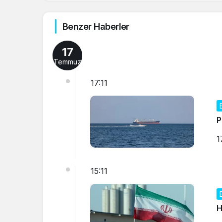
Benzer Haberler
17
Temmuz
17:11
P
1
15:11
H