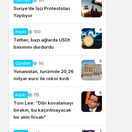
101
Gündem
Suriye’de İşçi Protestoları
Yayılıyor
4
100
Kripto
Tether, bazı ağlarda USDt
basımını durdurdu
5
90
Gündem
Yunanistan, turizmde 20,26
milyar euro ile rekor kırdı
6
115
Kripto
Tom Lee: “Dibi kovalamayı
bırakın, bu kaçırılmayacak
bir alım fırsatı”
7