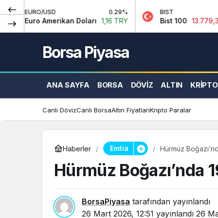
SD
0.29%
BIST
-0.14%
erikan Doları
1,16 TRY
Bist 100
13.779,39 TRY
Borsa Piyasa
ANA SAYFA
BORSA
DÖVIZ
ALTIN
KRIPTO
Canlı Döviz
Canlı Borsa
Altın Fiyatları
Kripto Paralar
Emtia
Haberler
Hürmüz Boğazı’nda
Hürmüz Boğazı’nda 1
BorsaPiyasa
tarafından yayınlandı
26 Mart 2026, 12:51
yayınlandı
26 Ma