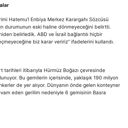
alar
 birimi Hatemu’l Enbiya Merkez Karargahı Sözcüsü
ın durumunun eski haline dönmeyeceğini belirtti.
iden belirledik. ABD ve İsrail bağlantılı hiçbir
çmeyeceğine biz karar veririz” ifadelerini kullandı.
t tarihleri itibarıyla Hürmüz Boğazı çevresinde
nuyor. Bu gemilerin içerisinde, yaklaşık 190 milyon
ankerler de yer alıyor. Dünyanın önde gelen konteyner
devam eden gerilim nedeniyle 6 gemisinin Basra
.