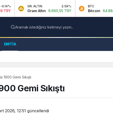
GR. ALTIN
2.59%
BTC
0.9%
Gram Altın
6.660,55 TRY
Bitcoin
64.886,00 USDT
Aramak istediğiniz kelimeyi yazın..
EMTIA
 1900 Gemi Sıkıştı
900 Gemi Sıkıştı
rt 2026, 12:51
güncellendi