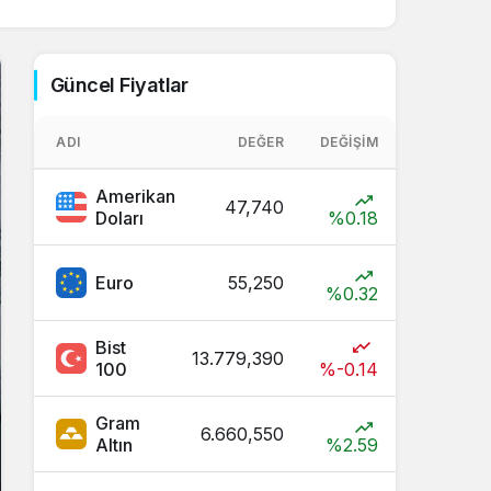
Sistem Modu
Sistem modunu seçin.
Güncel Fiyatlar
ADI
DEĞER
DEĞIŞIM
Amerikan
47,740
Doları
%0.18
Euro
55,250
%0.32
Bist
13.779,390
100
%-0.14
Gram
6.660,550
Altın
%2.59