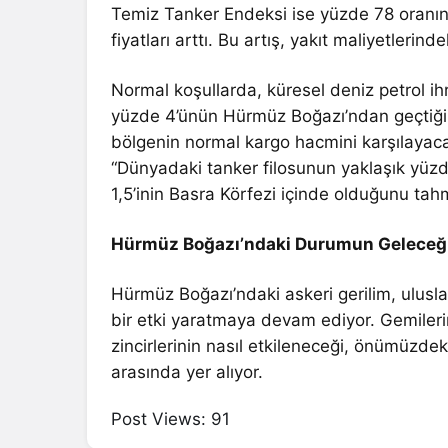
Temiz Tanker Endeksi ise yüzde 78 oranın
fiyatları arttı. Bu artış, yakıt maliyetleri
Normal koşullarda, küresel deniz petrol ih
yüzde 4’ünün Hürmüz Boğazı’ndan geçtiğini 
bölgenin normal kargo hacmini karşılayacak 
“Dünyadaki tanker filosunun yaklaşık yüzde
1,5’inin Basra Körfezi içinde olduğunu tahm
Hürmüz Boğazı’ndaki Durumun Geleceğ
Hürmüz Boğazı’ndaki askeri gerilim, uluslar
bir etki yaratmaya devam ediyor. Gemilerin
zincirlerinin nasıl etkileneceği, önümüzde
arasında yer alıyor.
Post Views:
91