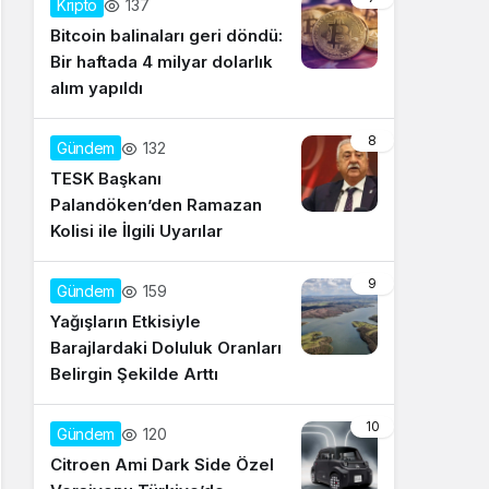
137
Kripto
Bitcoin balinaları geri döndü:
Bir haftada 4 milyar dolarlık
alım yapıldı
8
132
Gündem
TESK Başkanı
Palandöken’den Ramazan
Kolisi ile İlgili Uyarılar
9
159
Gündem
Yağışların Etkisiyle
Barajlardaki Doluluk Oranları
Belirgin Şekilde Arttı
10
120
Gündem
Citroen Ami Dark Side Özel