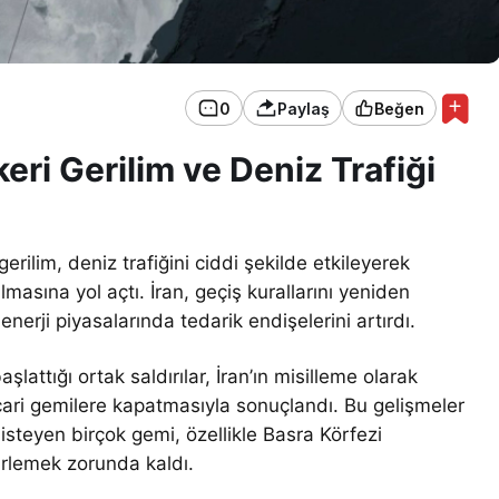
0
Paylaş
Beğen
ri Gerilim ve Deniz Trafiği
ilim, deniz trafiğini ciddi şekilde etkileyerek
sına yol açtı. İran, geçiş kurallarını yeniden
enerji piyasalarında tedarik endişelerini artırdı.
aşlattığı ortak saldırılar, İran’ın misilleme olarak
icari gemilere kapatmasıyla sonuçlandı. Bu gelişmeler
eyen birçok gemi, özellikle Basra Körfezi
rlemek zorunda kaldı.