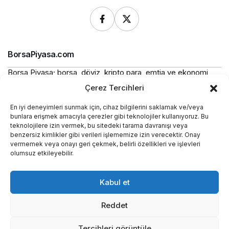
BorsaPiyasa.com
Borsa Piyasa; borsa, döviz, kripto para, emtia ve ekonomi
alanlarında güncel haberler, piyasa verileri ve bilgilendirici
Çerez Tercihleri
içerikler sunan bağımsız bir dijital yayın platformudur.
En iyi deneyimleri sunmak için, cihaz bilgilerini saklamak ve/veya
Bu sitede yer alan içerikler bilgilendirme amaçlıdır ve
bunlara erişmek amacıyla çerezler gibi teknolojiler kullanıyoruz. Bu
yatırım tavsiyesi niteliği taşımaz.
teknolojilere izin vermek, bu sitedeki tarama davranışı veya
benzersiz kimlikler gibi verileri işlememize izin verecektir. Onay
vermemek veya onayı geri çekmek, belirli özellikleri ve işlevleri
Yasal
olumsuz etkileyebilir.
Kurumsal
Kabul et
Araçlar
Reddet
Tercihleri görüntüle