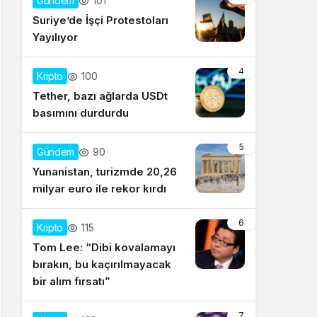
101
Gündem
Suriye’de İşçi Protestoları
Yayılıyor
4
100
Kripto
Tether, bazı ağlarda USDt
basımını durdurdu
5
90
Gündem
Yunanistan, turizmde 20,26
milyar euro ile rekor kırdı
6
115
Kripto
Tom Lee: “Dibi kovalamayı
bırakın, bu kaçırılmayacak
bir alım fırsatı”
7