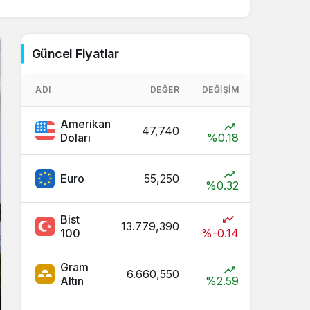
Sistem Modu
Sistem modunu seçin.
Güncel Fiyatlar
ADI
DEĞER
DEĞIŞIM
Amerikan
47,740
Doları
%0.18
Euro
55,250
%0.32
Bist
13.779,390
100
%-0.14
Gram
6.660,550
Altın
%2.59