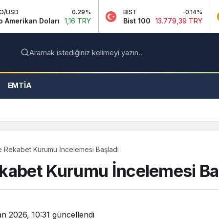
0.29%
BIST
-0.14%
GR. ALT
Doları
1,16 TRY
Bist 100
13.779,39 TRY
Gram A
Aramak istediğiniz kelimeyi yazın..
EMTIA
e Rekabet Kurumu İncelemesi Başladı
kabet Kurumu İncelemesi Ba
an 2026, 10:31
güncellendi