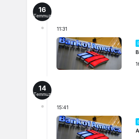
16
Temmuz
11:31
B
1
14
Temmuz
15:41
A