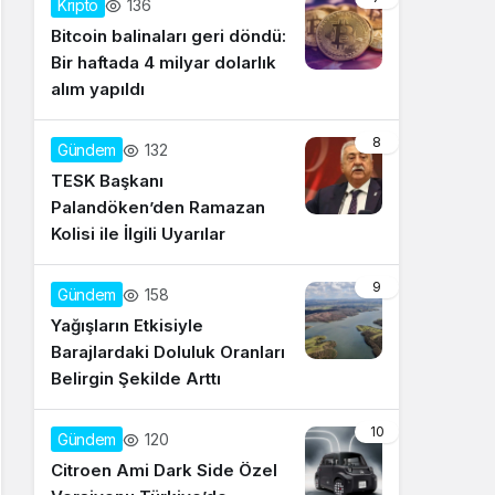
136
Kripto
Bitcoin balinaları geri döndü:
Bir haftada 4 milyar dolarlık
alım yapıldı
8
132
Gündem
TESK Başkanı
Palandöken’den Ramazan
Kolisi ile İlgili Uyarılar
9
158
Gündem
Yağışların Etkisiyle
Barajlardaki Doluluk Oranları
Belirgin Şekilde Arttı
10
120
Gündem
Citroen Ami Dark Side Özel