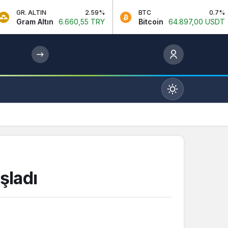
IN
2.59%
BTC
0.7%
ET
ltın
6.660,55 TRY
Bitcoin
64.897,00 USDT
Et
Mod
değiştir
Gündüz Modu
şladı
Gündüz modunu seçin.
Gece Modu
Gece modunu seçin.