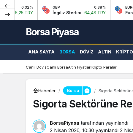
.32%
GBP
0.38%
EURO/USD
 TRY
İngiliz Sterlini
64,48 TRY
Euro Amerikan 
Borsa Piyasa
ANA SAYFA
BORSA
DÖVIZ
ALTIN
KRIPTO
Canlı Döviz
Canlı Borsa
Altın Fiyatları
Kripto Paralar
Borsa
Haberler
Sigorta Sektörün
Sigorta Sektörüne Re
BorsaPiyasa
tarafından yayınlandı
2 Nisan 2026, 10:30
yayınlandı
2 Nis