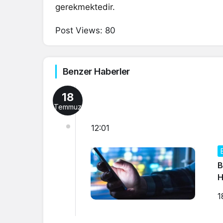
gerekmektedir.
Post Views:
80
Benzer Haberler
18
Temmuz
12:01
B
H
1