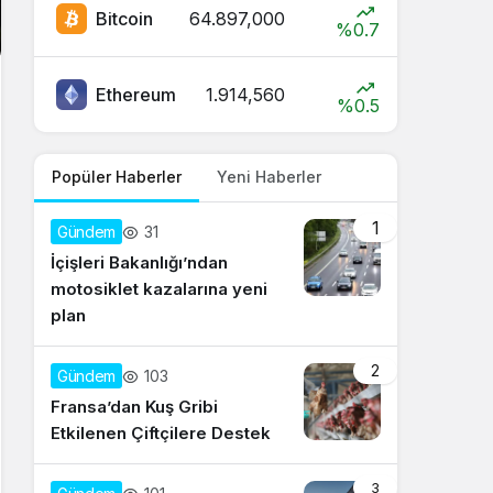
Bitcoin
64.897,000
%0.7
Ethereum
1.914,560
%0.5
Popüler Haberler
Yeni Haberler
1
31
Gündem
İçişleri Bakanlığı’ndan
motosiklet kazalarına yeni
plan
2
103
Gündem
Fransa’dan Kuş Gribi
Etkilenen Çiftçilere Destek
3