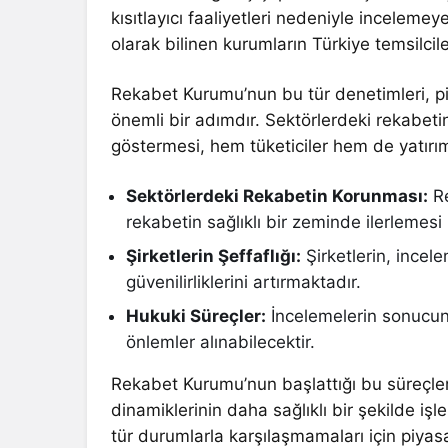
kısıtlayıcı faaliyetleri nedeniyle incelemey
olarak bilinen kurumların Türkiye temsilcil
Rekabet Kurumu’nun bu tür denetimleri, pi
önemli bir adımdır. Sektörlerdeki rekabetin 
göstermesi, hem tüketiciler hem de yatırım
Sektörlerdeki Rekabetin Korunması:
Re
rekabetin sağlıklı bir zeminde ilerlemesi 
Şirketlerin Şeffaflığı:
Şirketlerin, incele
güvenilirliklerini artırmaktadır.
Hukuki Süreçler:
İncelemelerin sonucund
önlemler alınabilecektir.
Rekabet Kurumu’nun başlattığı bu süreçle
dinamiklerinin daha sağlıklı bir şekilde işl
tür durumlarla karşılaşmamaları için piyas