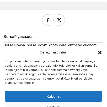
BorsaPiyasa.com
Borsa Piyasa; borsa, döviz, kripto para, emtia ve ekonomi
alanlarında güncel haberler, piyasa verileri ve bilgilendirici
Çerez Tercihleri
içerikler sunan bağımsız bir dijital yayın platformudur.
En iyi deneyimleri sunmak için, cihaz bilgilerini saklamak ve/veya
Bu sitede yer alan içerikler bilgilendirme amaçlıdır ve
bunlara erişmek amacıyla çerezler gibi teknolojiler kullanıyoruz. Bu
yatırım tavsiyesi niteliği taşımaz.
teknolojilere izin vermek, bu sitedeki tarama davranışı veya
benzersiz kimlikler gibi verileri işlememize izin verecektir. Onay
vermemek veya onayı geri çekmek, belirli özellikleri ve işlevleri
Yasal
olumsuz etkileyebilir.
Kurumsal
Kabul et
Araçlar