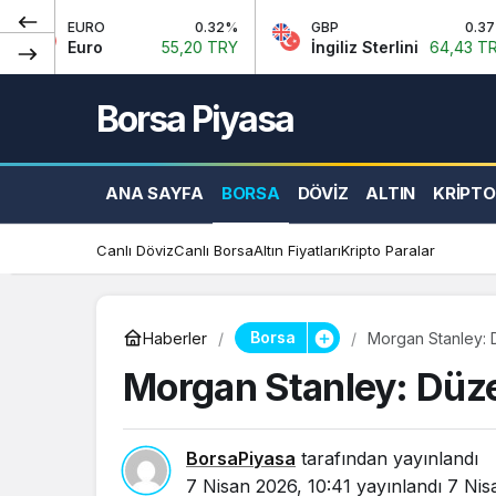
RO
0.32%
GBP
0.37%
E
o
55,20 TRY
İngiliz Sterlini
64,43 TRY
E
Borsa Piyasa
ANA SAYFA
BORSA
DÖVIZ
ALTIN
KRIPTO
Canlı Döviz
Canlı Borsa
Altın Fiyatları
Kripto Paralar
Borsa
Haberler
Morgan Stanley: 
Morgan Stanley: Düz
BorsaPiyasa
tarafından yayınlandı
7 Nisan 2026, 10:41
yayınlandı
7 Nis