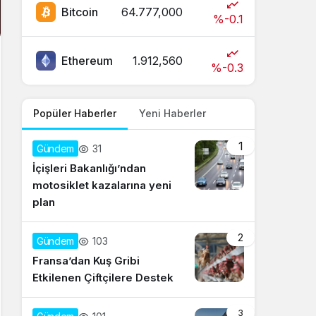
Bitcoin
64.777,000
%-0.1
Ethereum
1.912,560
%-0.3
Popüler Haberler
Yeni Haberler
1
31
Gündem
İçişleri Bakanlığı’ndan
motosiklet kazalarına yeni
plan
2
103
Gündem
Fransa’dan Kuş Gribi
Etkilenen Çiftçilere Destek
3