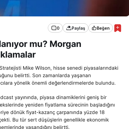
0
Paylaş
Beğen
lanıyor mu? Morgan
ıklamalar
ratejisti Mike Wilson, hisse senedi piyasalarındaki
uğunu belirtti. Son zamanlarda yaşanan
mcılara yönelik önemli değerlendirmelerde bulundu.
dcast yayınında, piyasa dinamiklerini geniş bir
ekslerinde yeniden fiyatlama sürecinin başladığını
ileriye dönük fiyat-kazanç çarpanında yüzde 18
ekti. Bu tür sert düşüşlerin genellikle ekonomik
nemlerinde yaşandığını belirtti.