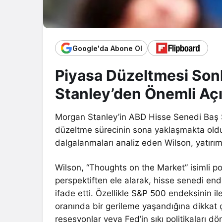
Google'da Abone Ol
Piyasa Düzeltmesi Son
Stanley’den Önemli Aç
Morgan Stanley’in ABD Hisse Senedi Baş St
düzeltme sürecinin sona yaklaşmakta old
dalgalanmaları analiz eden Wilson, yatırı
Wilson, “Thoughts on the Market” isimli po
perspektiften ele alarak, hisse senedi end
ifade etti. Özellikle S&P 500 endeksinin 
oranında bir gerileme yaşandığına dikkat ç
resesyonlar veya Fed’in sıkı politikaları dö