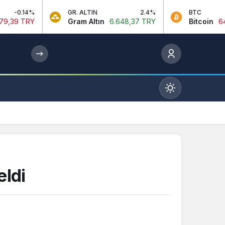
GR. ALTIN
2.4%
BTC
-0.
Gram Altın
6.648,37 TRY
Bitcoin
64.777,00 US
Mod
değiştir
Gündüz Modu
ldi
Gündüz modunu seçin.
Gece Modu
Gece modunu seçin.