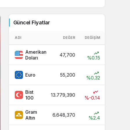
Sistem Modu
Sistem modunu seçin.
Güncel Fiyatlar
ADI
DEĞER
DEĞIŞIM
Amerikan
47,700
Doları
%0.15
Euro
55,200
%0.32
Bist
13.779,390
100
%-0.14
Gram
6.648,370
Altın
%2.4