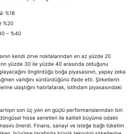
ü:
%18
z %20
0 – %40
asının kendi zirve noktalarından en az yüzde 20
pların yüzde 30 ile yüzde 40 arasında olduğunu
başlayacağını öngördüğü boğa piyasasının, yapay zeka
rağmen varlığını sürdürdüğünü ifade etti. Şirketlerin
erine ulaştığını hatırlatarak, istihdam piyasasındaki
artışın son üç yılın en güçlü performanslarından biri
 döngüsel hisse senetleri ile kaliteli büyüme odaklı
masını önerdi. Finans, sanayi ve isteğe bağlı tüketim
irken, büyüme tarafında büyük teknoloji şirketlerine