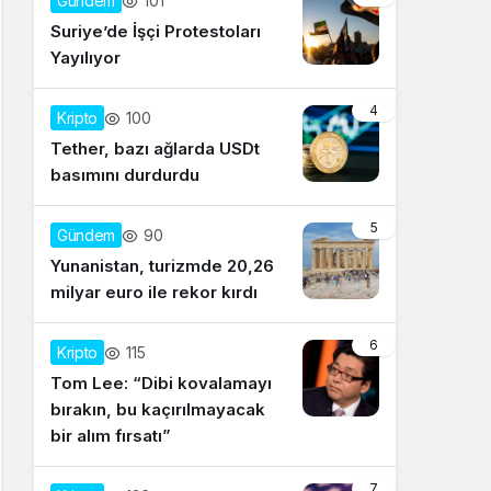
101
Gündem
Suriye’de İşçi Protestoları
Yayılıyor
4
100
Kripto
Tether, bazı ağlarda USDt
basımını durdurdu
5
90
Gündem
Yunanistan, turizmde 20,26
milyar euro ile rekor kırdı
6
115
Kripto
Tom Lee: “Dibi kovalamayı
bırakın, bu kaçırılmayacak
bir alım fırsatı”
7