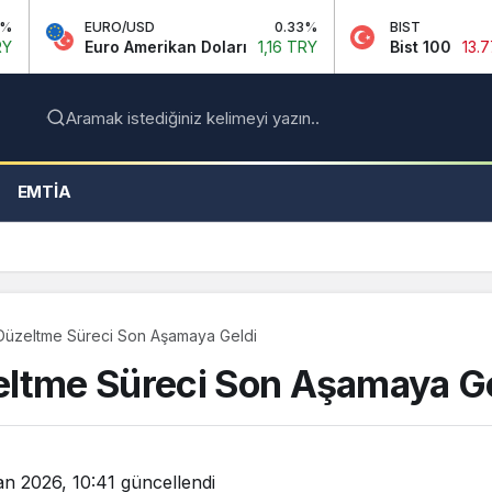
URO/USD
0.33%
BIST
-0.14%
uro Amerikan Doları
1,16 TRY
Bist 100
13.779,39 TRY
Aramak istediğiniz kelimeyi yazın..
EMTIA
Düzeltme Süreci Son Aşamaya Geldi
eltme Süreci Son Aşamaya Ge
an 2026, 10:41
güncellendi