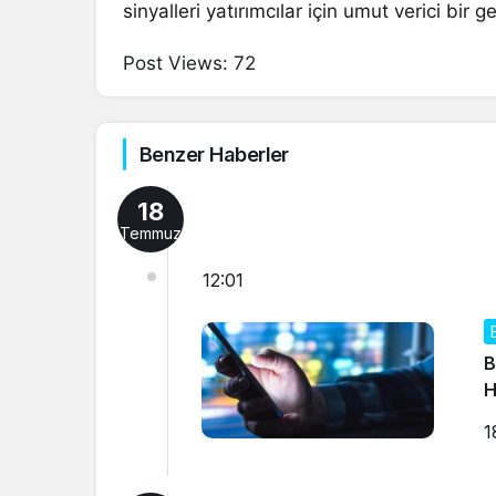
sinyalleri yatırımcılar için umut verici bir 
Post Views:
72
Benzer Haberler
18
Temmuz
12:01
B
H
1