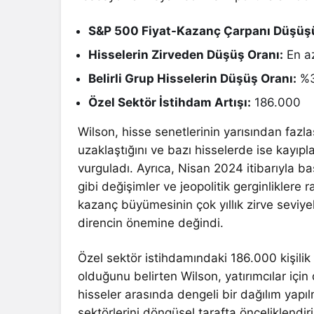
S&P 500 Fiyat-Kazanç Çarpanı Düşüş
Hisselerin Zirveden Düşüş Oranı:
En a
Belirli Grup Hisselerin Düşüş Oranı:
%3
Özel Sektör İstihdam Artışı:
186.000
Wilson, hisse senetlerinin yarısından fazl
uzaklaştığını ve bazı hisselerde ise kayı
vurguladı. Ayrıca, Nisan 2024 itibarıyla 
gibi değişimler ve jeopolitik gerginliklere 
kazanç büyümesinin çok yıllık zirve seviyel
direncin önemine değindi.
Özel sektör istihdamındaki 186.000 kişilik 
olduğunu belirten Wilson, yatırımcılar için
hisseler arasında dengeli bir dağılım yapıl
sektörlerini döngüsel tarafta önceliklendir