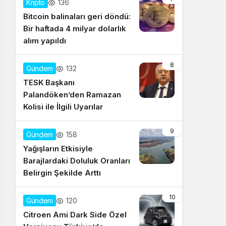
136
Kripto
Bitcoin balinaları geri döndü:
Bir haftada 4 milyar dolarlık
alım yapıldı
8
132
Gündem
TESK Başkanı
Palandöken’den Ramazan
Kolisi ile İlgili Uyarılar
9
158
Gündem
Yağışların Etkisiyle
Barajlardaki Doluluk Oranları
Belirgin Şekilde Arttı
10
120
Gündem
Citroen Ami Dark Side Özel