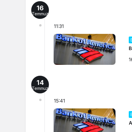
16
Temmuz
11:31
B
1
14
Temmuz
15:41
A