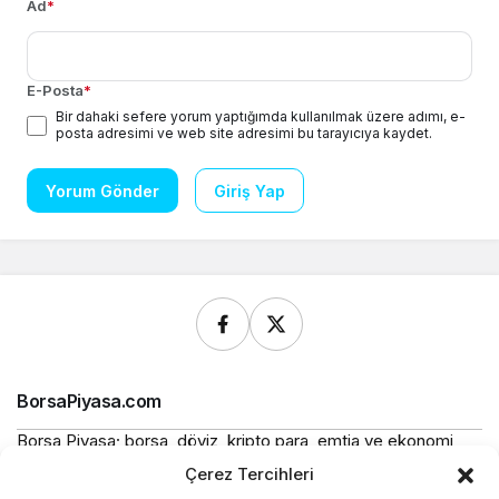
Ad
*
E-Posta
*
Bir dahaki sefere yorum yaptığımda kullanılmak üzere adımı, e-
posta adresimi ve web site adresimi bu tarayıcıya kaydet.
Yorum Gönder
Giriş Yap
BorsaPiyasa.com
Borsa Piyasa; borsa, döviz, kripto para, emtia ve ekonomi
alanlarında güncel haberler, piyasa verileri ve bilgilendirici
Çerez Tercihleri
içerikler sunan bağımsız bir dijital yayın platformudur.