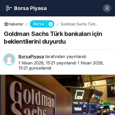
Borsa Piyasa
Borsa
Haberler
Goldman Sachs Türk
bankaları için beklentilerini
Goldman Sachs Türk bankaları için
duyurdu
beklentilerini duyurdu
BorsaPiyasa
tarafından yayınlandı
1 Nisan 2026, 15:21
yayınlandı
1 Nisan 2026,
15:21
güncellendi