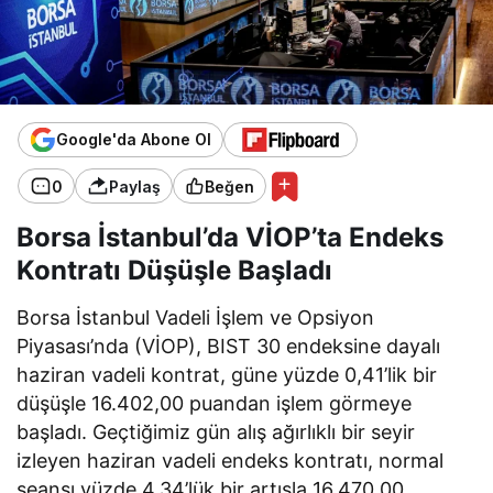
Google'da Abone Ol
0
Paylaş
Beğen
Borsa İstanbul’da VİOP’ta Endeks
Kontratı Düşüşle Başladı
Borsa İstanbul Vadeli İşlem ve Opsiyon
Piyasası’nda (VİOP), BIST 30 endeksine dayalı
haziran vadeli kontrat, güne yüzde 0,41’lik bir
düşüşle 16.402,00 puandan işlem görmeye
başladı. Geçtiğimiz gün alış ağırlıklı bir seyir
izleyen haziran vadeli endeks kontratı, normal
seansı yüzde 4,34’lük bir artışla 16.470,00