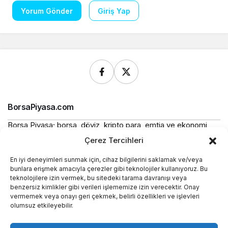
Yorum Gönder
Giriş Yap
BorsaPiyasa.com
Borsa Piyasa; borsa, döviz, kripto para, emtia ve ekonomi
alanlarında güncel haberler, piyasa verileri ve bilgilendirici
Çerez Tercihleri
içerikler sunan bağımsız bir dijital yayın platformudur.
En iyi deneyimleri sunmak için, cihaz bilgilerini saklamak ve/veya
Bu sitede yer alan içerikler bilgilendirme amaçlıdır ve
bunlara erişmek amacıyla çerezler gibi teknolojiler kullanıyoruz. Bu
yatırım tavsiyesi niteliği taşımaz.
teknolojilere izin vermek, bu sitedeki tarama davranışı veya
benzersiz kimlikler gibi verileri işlememize izin verecektir. Onay
vermemek veya onayı geri çekmek, belirli özellikleri ve işlevleri
Yasal
olumsuz etkileyebilir.
Kurumsal